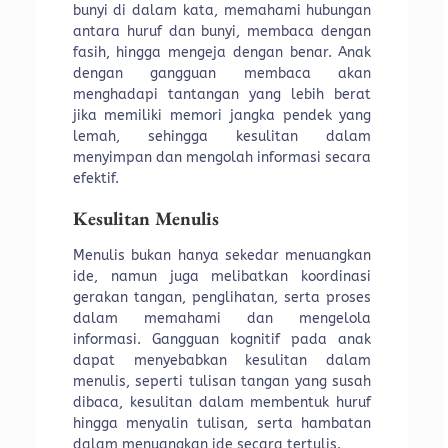
bunyi di dalam kata, memahami hubungan
antara huruf dan bunyi, membaca dengan
fasih, hingga mengeja dengan benar. Anak
dengan gangguan membaca akan
menghadapi tantangan yang lebih berat
jika memiliki memori jangka pendek yang
lemah, sehingga kesulitan dalam
menyimpan dan mengolah informasi secara
efektif.
Kesulitan Menulis
Menulis bukan hanya sekedar menuangkan
ide, namun juga melibatkan koordinasi
gerakan tangan, penglihatan, serta proses
dalam memahami dan mengelola
informasi. Gangguan kognitif pada anak
dapat menyebabkan kesulitan dalam
menulis, seperti tulisan tangan yang susah
dibaca, kesulitan dalam membentuk huruf
hingga menyalin tulisan, serta hambatan
dalam menuangkan ide secara tertulis.