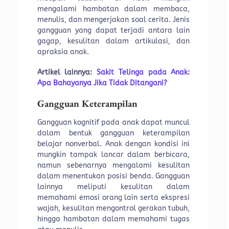
mengalami hambatan dalam membaca,
menulis, dan mengerjakan soal cerita. Jenis
gangguan yang dapat terjadi antara lain
gagap, kesulitan dalam artikulasi, dan
apraksia anak.
Artikel lainnya:
Sakit Telinga pada Anak:
Apa Bahayanya Jika Tidak Ditangani?
Gangguan Keterampilan
Gangguan kognitif pada anak dapat muncul
dalam bentuk gangguan keterampilan
belajar nonverbal. Anak dengan kondisi ini
mungkin tampak lancar dalam berbicara,
namun sebenarnya mengalami kesulitan
dalam menentukan posisi benda. Gangguan
lainnya meliputi kesulitan dalam
memahami emosi orang lain serta ekspresi
wajah, kesulitan mengontrol gerakan tubuh,
hingga hambatan dalam memahami tugas