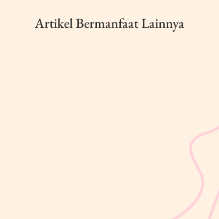
Artikel Bermanfaat Lainnya