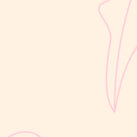
sribulogin
Lapisan berwarna putih menyerupai lemak yang menyelimuti
kulit bayi baru lahir sering kali membuat Mom & Dad khawatir.
Tidak jarang lapisan ini dianggap sebagai kotoran atau sisa cairan
persalinan yang harus segera dibersihkan, terutama jika jumlahnya
cukup...