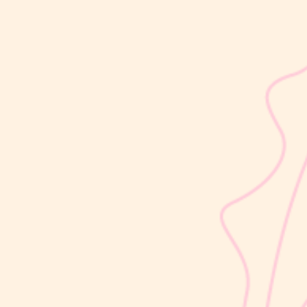
sribulogin
Lapisan berwarna putih menyerupai lemak yang menyelimuti
kulit bayi baru lahir sering kali membuat Mom & Dad khawatir.
Tidak jarang lapisan ini dianggap sebagai kotoran atau sisa cairan
persalinan yang harus segera dibersihkan, terutama jika jumlahnya
cukup...