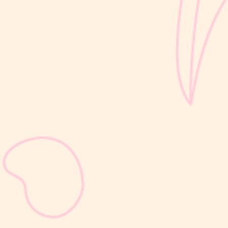
sribulogin
Setelah melahirkan, kesuburan dapat kembali dalam waktu
sekitar 2–3 minggu, bahkan sebelum Moms mengalami haid
pertama. Kondisi ini sering kali tidak disadari karena ovulasi dapat