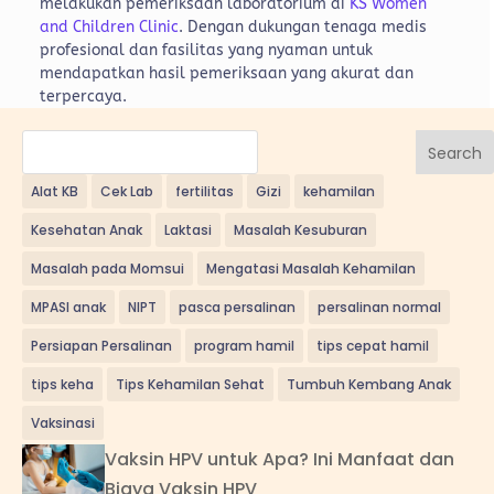
melakukan pemeriksaan laboratorium di
KS Women
and Children Clinic
. Dengan dukungan tenaga medis
profesional dan fasilitas yang nyaman untuk
mendapatkan hasil pemeriksaan yang akurat dan
terpercaya.
Search
Alat KB
Cek Lab
fertilitas
Gizi
kehamilan
Kesehatan Anak
Laktasi
Masalah Kesuburan
Masalah pada Momsui
Mengatasi Masalah Kehamilan
MPASI anak
NIPT
pasca persalinan
persalinan normal
Persiapan Persalinan
program hamil
tips cepat hamil
tips keha
Tips Kehamilan Sehat
Tumbuh Kembang Anak
Vaksinasi
Vaksin HPV untuk Apa? Ini Manfaat dan
Biaya Vaksin HPV