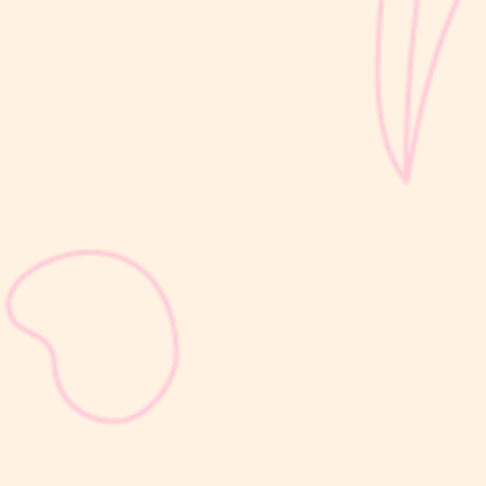
sribulogin
KB suntik 3 bulan merupakan metode kontrasepsi hormonal yang
diberikan melalui suntikan setiap 3 bulan untuk membantu
mencegah kehamilan. Jenis KB ini mengandung hormon progestin
(Medroxyprogesterone Acetate) yang bekerja dengan cara
menghambat pelepasan sel...