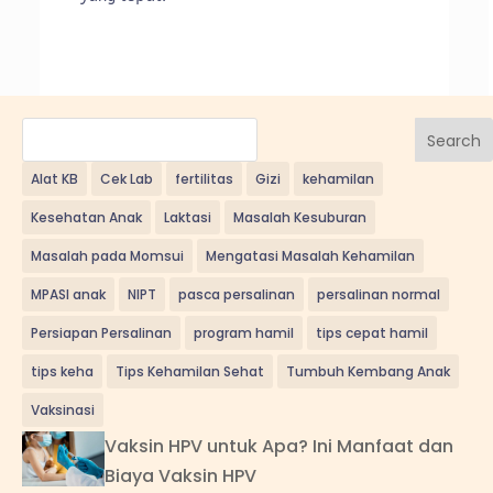
Search
Alat KB
Cek Lab
fertilitas
Gizi
kehamilan
Kesehatan Anak
Laktasi
Masalah Kesuburan
Masalah pada Momsui
Mengatasi Masalah Kehamilan
MPASI anak
NIPT
pasca persalinan
persalinan normal
Persiapan Persalinan
program hamil
tips cepat hamil
tips keha
Tips Kehamilan Sehat
Tumbuh Kembang Anak
Vaksinasi
Vaksin HPV untuk Apa? Ini Manfaat dan
Biaya Vaksin HPV