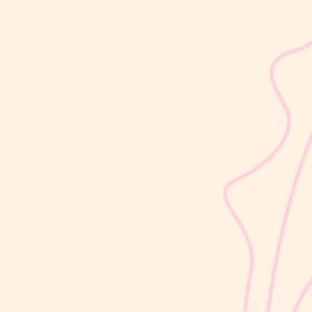
sribulogin
Setelah melahirkan, kesuburan dapat kembali dalam waktu
sekitar 2–3 minggu, bahkan sebelum Moms mengalami haid
pertama. Kondisi ini sering kali tidak disadari karena ovulasi dapat
terjadi lebih dulu, sebelum siklus menstruasi kembali. Artinya,
peluang untuk...