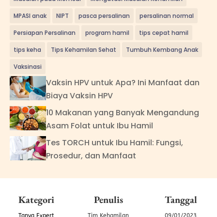
MPASI anak
NIPT
pasca persalinan
persalinan normal
Persiapan Persalinan
program hamil
tips cepat hamil
tips keha
Tips Kehamilan Sehat
Tumbuh Kembang Anak
Vaksinasi
Vaksin HPV untuk Apa? Ini Manfaat dan
Biaya Vaksin HPV
10 Makanan yang Banyak Mengandung
Asam Folat untuk Ibu Hamil
Tes TORCH untuk Ibu Hamil: Fungsi,
Prosedur, dan Manfaat
Kategori
Penulis
Tanggal
Tanya Expert
Tim Kehamilan
09/01/2023