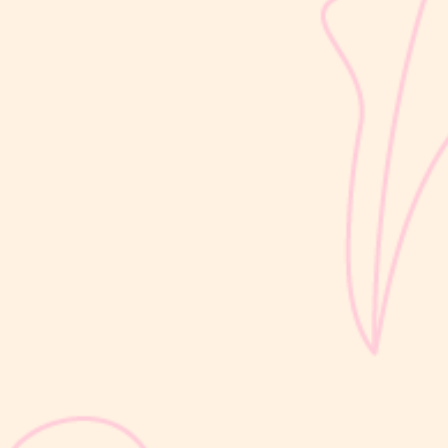
Cek kreatinin merupakan pemeriksaan laboratorium yang kerap
direkomendasikan dokter saat Mom & Dad melakukan medical
check-up rutin, terutama jika ada keluhan seperti mudah lelah,
bengkak di kaki, atau perubahan pola buang air kecil. Meski
terdengar...