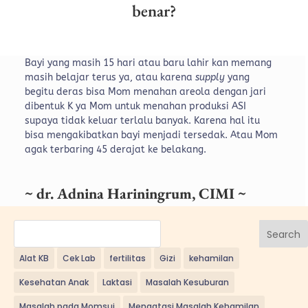
benar?
Bayi yang masih 15 hari atau baru lahir kan memang
masih belajar terus ya, atau karena
supply
yang
begitu deras bisa Mom menahan
areola dengan jari
dibentuk K ya Mom untuk menahan produksi ASI
supaya tidak keluar terlalu banyak. Karena hal itu
bisa mengakibatkan bayi menjadi tersedak. Atau Mom
agak terbaring 45 derajat ke belakang.
~ dr. Adnina Hariningrum, CIMI ~
Search
Alat KB
Cek Lab
fertilitas
Gizi
kehamilan
Kesehatan Anak
Laktasi
Masalah Kesuburan
Masalah pada Momsui
Mengatasi Masalah Kehamilan