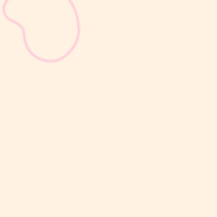
sribulogin
Mom & Dad mungkin masih asing dengan istilah food neofobia,
yaitu kondisi ketika si Kecil merasa takut atau enggan mencoba
makanan baru yang belum pernah dilihat maupun dirasakan
sebelumnya.Kondisi ini umum terjadi pada anak usia balita dan
termasuk bagian...