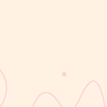
sribulogin
KB suntik 3 bulan merupakan metode kontrasepsi hormonal yang
diberikan melalui suntikan setiap 3 bulan untuk membantu
mencegah kehamilan. Jenis KB ini mengandung hormon progestin
(Medroxyprogesterone Acetate) yang bekerja dengan cara
menghambat pelepasan sel...