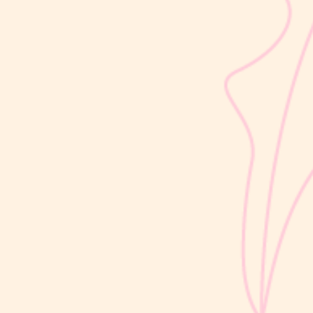
sribulogin
Lapisan berwarna putih menyerupai lemak yang menyelimuti
kulit bayi baru lahir sering kali membuat Mom & Dad khawatir.
Tidak jarang lapisan ini dianggap sebagai kotoran atau sisa cairan
persalinan yang harus segera dibersihkan, terutama jika jumlahnya
cukup...