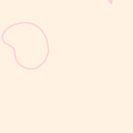
sribulogin
Setelah melahirkan, kesuburan dapat kembali dalam waktu
sekitar 2–3 minggu, bahkan sebelum Moms mengalami haid
pertama. Kondisi ini sering kali tidak disadari karena ovulasi dapat
terjadi lebih dulu, sebelum siklus menstruasi kembali. Artinya,
peluang untuk...