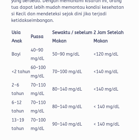
yang berbeda. Dengan memahami kisaran ini, orang
tua dapat lebih mudah memantau kondisi kesehatan
si Kecil dan mendeteksi sejak dini jika terjadi
ketidakseimbangan.
Usia
Sewaktu / sebelum
2 Jam Setelah
Puasa
Anak
Makan
Makan
40–90
Bayi
50–90 mg/dL
<120 mg/dL
mg/dL
60–100
<2 tahun
70–100 mg/dL
<140 mg/dL
mg/dL
2-6
70–110
80–140 mg/dL
<140 mg/dL
tahun
mg/dL
6-12
70–110
80–140 mg/dL
<
140 mg/dL
tahun
mg/dL
13-19
70–100
90–140 mg/dL
<
140 mg/dL
tahun
mg/dL