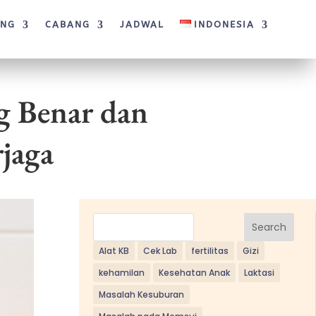
ANG
CABANG
JADWAL
INDONESIA
g Benar dan
jaga
Search
Alat KB
Cek Lab
fertilitas
Gizi
kehamilan
Kesehatan Anak
Laktasi
Masalah Kesuburan