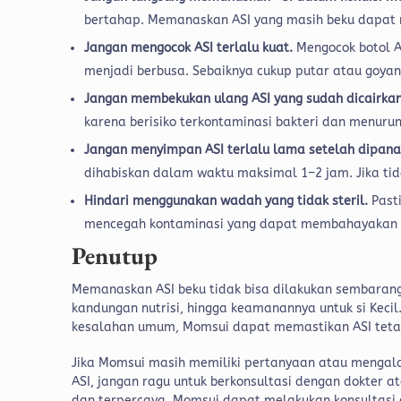
bertahap. Memanaskan ASI yang masih beku dapat 
Jangan mengocok ASI terlalu kuat.
Mengocok botol A
menjadi berbusa. Sebaiknya cukup putar atau goya
Jangan membekukan ulang ASI yang sudah dicairka
karena berisiko terkontaminasi bakteri dan menurun
Jangan menyimpan ASI terlalu lama setelah dipan
dihabiskan dalam waktu maksimal 1–2 jam. Jika tid
Hindari menggunakan wadah yang tidak steril.
Past
mencegah kontaminasi yang dapat membahayakan ke
Penutup
Memanaskan ASI beku tidak bisa dilakukan sembarang
kandungan nutrisi, hingga keamanannya untuk si Kec
kesalahan umum, Momsui dapat memastikan ASI tetap
Jika Momsui masih memiliki pertanyaan atau mengal
ASI, jangan ragu untuk berkonsultasi dengan dokter 
dan terpercaya, Momsui dapat melakukan konsultasi 