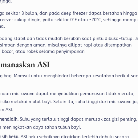
rjaga.
ga sekitar 3 bulan, dan pada deep freezer dapat bertahan hingga
freezer cukup dingin, yaitu sekitar 0°F atau -20°C, sehingga mamp
na.
 paling stabil dan tidak mudah berubah saat pintu dibuka-tutup. J
isimpan dengan aman, misalnya dilipat rapi atau ditempatkan
 bocor, atau robek selama penyimpanan.
memanaskan ASI
ng bagi Momsui untuk menghindari beberapa kesalahan berikut sa
unaan microwave dapat menyebabkan pemanasan tidak merata,
siko melukai mulut bayi. Selain itu, suhu tinggi dari microwave ju
am ASI.
mendidih.
Suhu yang terlalu tinggi dapat merusak zat gizi penting,
m meningkatkan daya tahan tubuh bayi.
sih beku.
ASI beku sebaiknya dicairkan terlebih dahulu secara