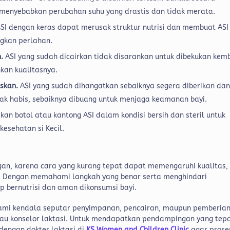
menyebabkan perubahan suhu yang drastis dan tidak merata.
SI dengan keras dapat merusak struktur nutrisi dan membuat ASI
ngkan perlahan.
n.
ASI yang sudah dicairkan tidak disarankan untuk dibekukan kem
kan kualitasnya.
askan.
ASI yang sudah dihangatkan sebaiknya segera diberikan da
ak habis, sebaiknya dibuang untuk menjaga keamanan bayi.
ikan botol atau kantong ASI dalam kondisi bersih dan steril untuk
sehatan si Kecil.
an, karena cara yang kurang tepat dapat memengaruhi kualitas,
il. Dengan memahami langkah yang benar serta menghindari
 bernutrisi dan aman dikonsumsi bayi.
ami kendala seputar penyimpanan, pencairan, maupun pemberia
atau konselor laktasi. Untuk mendapatkan pendampingan yang tep
dengan dokter laktasi di
KS Women and Children Clinic
agar prose