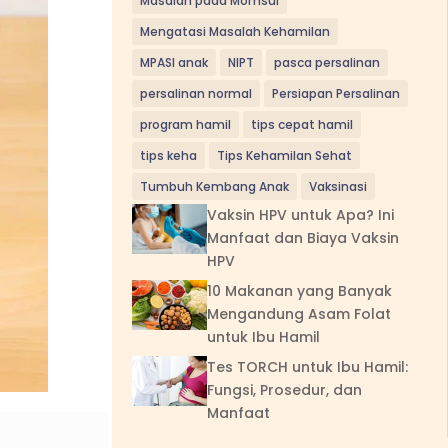
Masalah pada Momsui
Mengatasi Masalah Kehamilan
MPASI anak
NIPT
pasca persalinan
persalinan normal
Persiapan Persalinan
program hamil
tips cepat hamil
tips keha
Tips Kehamilan Sehat
Tumbuh Kembang Anak
Vaksinasi
Vaksin HPV untuk Apa? Ini
Manfaat dan Biaya Vaksin
HPV
10 Makanan yang Banyak
Mengandung Asam Folat
untuk Ibu Hamil
Tes TORCH untuk Ibu Hamil:
Fungsi, Prosedur, dan
Manfaat