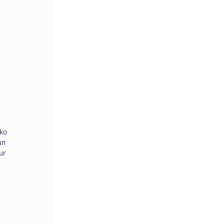
ko
an
ur