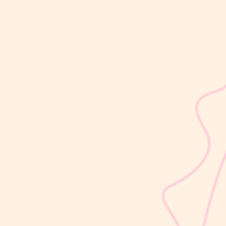
sribulogin
Mom & Dad mungkin masih asing dengan istilah food neofobia,
yaitu kondisi ketika si Kecil merasa takut atau enggan mencoba
makanan baru yang belum pernah dilihat maupun dirasakan
sebelumnya.Kondisi ini umum terjadi pada anak usia balita dan