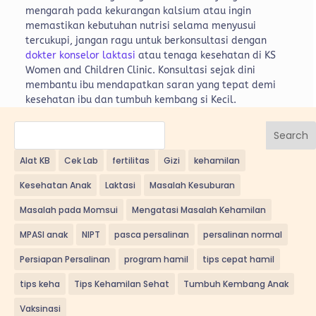
mengarah pada kekurangan kalsium atau ingin
memastikan kebutuhan nutrisi selama menyusui
tercukupi, jangan ragu untuk berkonsultasi dengan
dokter konselor laktasi
atau tenaga kesehatan di KS
Women and Children Clinic. Konsultasi sejak dini
membantu ibu mendapatkan saran yang tepat demi
kesehatan ibu dan tumbuh kembang si Kecil.
Search
Alat KB
Cek Lab
fertilitas
Gizi
kehamilan
Kesehatan Anak
Laktasi
Masalah Kesuburan
Masalah pada Momsui
Mengatasi Masalah Kehamilan
MPASI anak
NIPT
pasca persalinan
persalinan normal
Persiapan Persalinan
program hamil
tips cepat hamil
tips keha
Tips Kehamilan Sehat
Tumbuh Kembang Anak
Vaksinasi