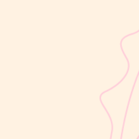
sribulogin
Lapisan berwarna putih menyerupai lemak yang menyelimuti
kulit bayi baru lahir sering kali membuat Mom & Dad khawatir.
Tidak jarang lapisan ini dianggap sebagai kotoran atau sisa cairan
persalinan yang harus segera dibersihkan, terutama jika jumlahnya
cukup...