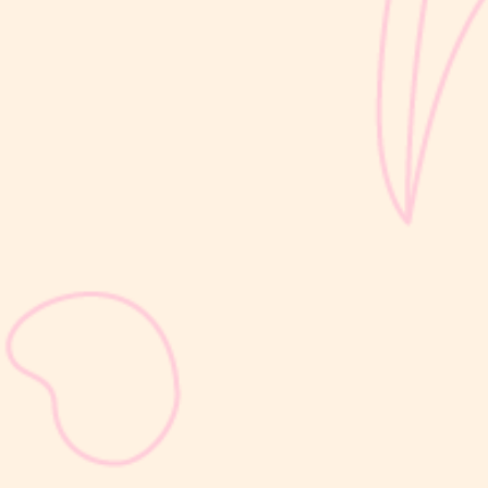
sribulogin
Setelah melahirkan, kesuburan dapat kembali dalam waktu
sekitar 2–3 minggu, bahkan sebelum Moms mengalami haid
pertama. Kondisi ini sering kali tidak disadari karena ovulasi dapat