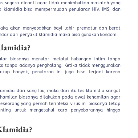
rus segera diobati agar tidak menimbulkan masalah yang
maka klamidia bisa mempermudah penularan HIV, IMS, dan
 maka akan menyebabkan bayi lahir prematur dan berat
indar dari penyakit klamidia maka bisa gunakan kondom.
lamidia?
ular biasanya menular melalui hubungan intim tanpa
ks tanpa adanya penghalang. Ketika tidak menggunakan
kup banyak, penularan ini juga bisa terjadi karena
klamidia dari sang Ibu, maka dari itu tes klamidia sangat
kehamilan biasanya dilakukan pada awal kehamilan agar
eorang yang pernah terinfeksi virus ini biasanya tetap
enting untuk mengetahui cara penyebarannya hingga
Klamidia?