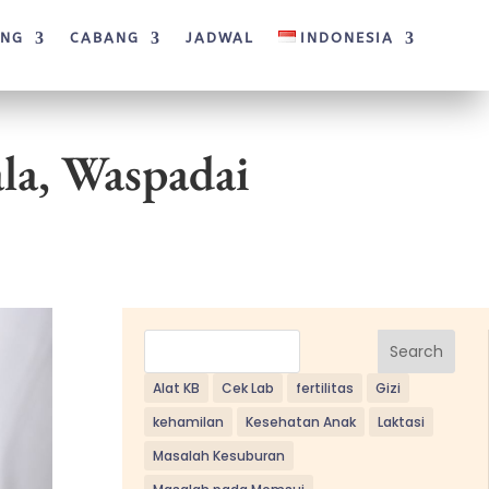
ANG
CABANG
JADWAL
INDONESIA
la, Waspadai
Search
Alat KB
Cek Lab
fertilitas
Gizi
kehamilan
Kesehatan Anak
Laktasi
Masalah Kesuburan