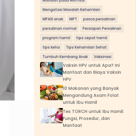
Masalah pada Momsui
Mengatasi Masalah Kehamilan
MPASI anak
NIPT
pasca persalinan
persalinan normal
Persiapan Persalinan
program hamil
tips cepat hamil
tips keha
Tips Kehamilan Sehat
Tumbuh Kembang Anak
Vaksinasi
Vaksin HPV untuk Apa? Ini
Manfaat dan Biaya Vaksin
HPV
10 Makanan yang Banyak
Mengandung Asam Folat
untuk Ibu Hamil
Tes TORCH untuk Ibu Hamil:
Fungsi, Prosedur, dan
Manfaat