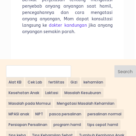
penyebab anyang anyangan saat hamil,
pencegahannya dan cara mengatasi
anyang anyangan, Mom dapat konsultasi
langsung ke
dokter kandungan
jika anyang
anyangan semakin parah.
Search
Alat KB
Cek Lab
fertilitas
Gizi
kehamilan
Kesehatan Anak
Laktasi
Masalah Kesuburan
Masalah pada Momsui
Mengatasi Masalah Kehamilan
MPASI anak
NIPT
pasca persalinan
persalinan normal
Persiapan Persalinan
program hamil
tips cepat hamil
tips keha
Tips Kehamilan Sehat
Tumbuh Kembang Anak