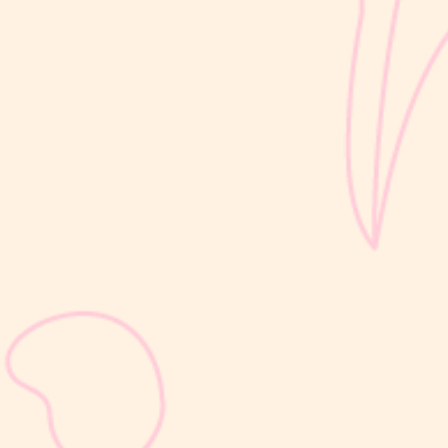
sribulogin
KB suntik 3 bulan merupakan metode kontrasepsi hormonal yang