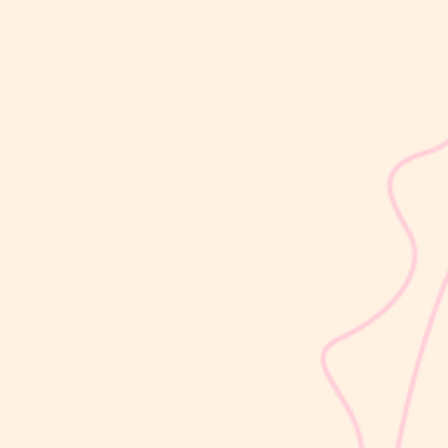
sribulogin
Setelah melahirkan, kesuburan dapat kembali dalam waktu
sekitar 2–3 minggu, bahkan sebelum Moms mengalami haid
pertama. Kondisi ini sering kali tidak disadari karena ovulasi dapat
terjadi lebih dulu, sebelum siklus menstruasi kembali. Artinya,
peluang untuk...