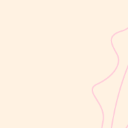
sribulogin
Setelah melahirkan, kesuburan dapat kembali dalam waktu
sekitar 2–3 minggu, bahkan sebelum Moms mengalami haid
pertama. Kondisi ini sering kali tidak disadari karena ovulasi dapat
terjadi lebih dulu, sebelum siklus menstruasi kembali. Artinya,
peluang untuk...