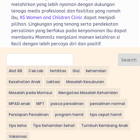
melahirkan yang lebih nyaman dengan dukungan
tenaga medis profesional dan fasilitas yang ramah
ibu,
KS Women and Children Clinic
dapat menjadi
pilihan. Lingkungan yang tenang serta pendekatan
persalinan yang berfokus pada kenyamanan ibu dapat
membantu Mommils menjalani momen kelahiran si
Kecil dengan lebih percaya diri dan positif.
Search
Alat KB
Cek Lab
fertilitas
Gizi
kehamilan
Kesehatan Anak
Laktasi
Masalah Kesuburan
Masalah pada Momsui
Mengatasi Masalah Kehamilan
MPASI anak
NIPT
pasca persalinan
persalinan normal
Persiapan Persalinan
program hamil
tips cepat hamil
tips keha
Tips Kehamilan Sehat
Tumbuh Kembang Anak
Vaksinasi