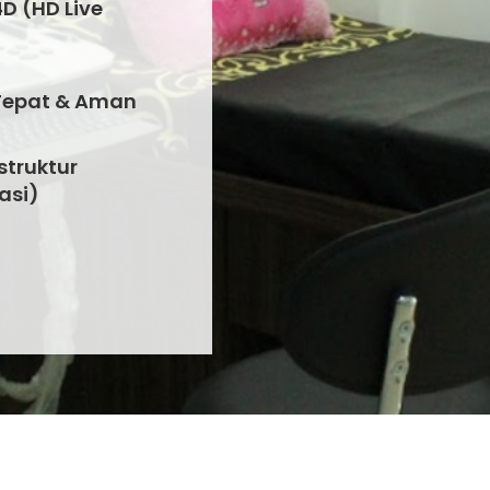
D (HD Live
Tepat & Aman
truktur
asi)