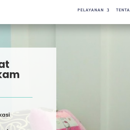
PELAYANAN
TENT
at
nkam
kasi