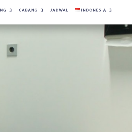
ANG
CABANG
JADWAL
INDONESIA