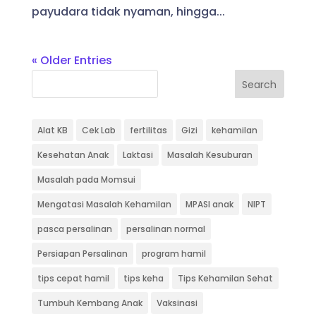
payudara tidak nyaman, hingga...
« Older Entries
Search
Alat KB
Cek Lab
fertilitas
Gizi
kehamilan
Kesehatan Anak
Laktasi
Masalah Kesuburan
Masalah pada Momsui
Mengatasi Masalah Kehamilan
MPASI anak
NIPT
pasca persalinan
persalinan normal
Persiapan Persalinan
program hamil
tips cepat hamil
tips keha
Tips Kehamilan Sehat
Tumbuh Kembang Anak
Vaksinasi