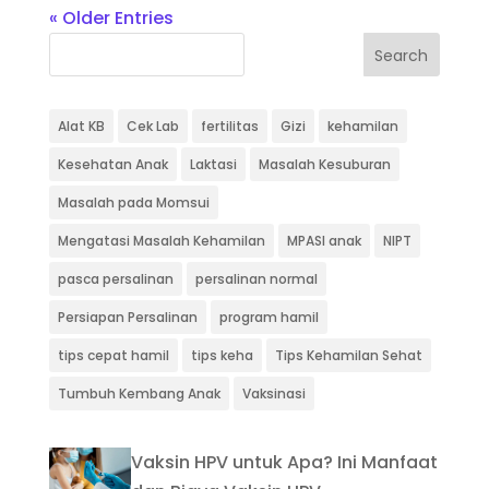
« Older Entries
Search
Alat KB
Cek Lab
fertilitas
Gizi
kehamilan
Kesehatan Anak
Laktasi
Masalah Kesuburan
Masalah pada Momsui
Mengatasi Masalah Kehamilan
MPASI anak
NIPT
pasca persalinan
persalinan normal
Persiapan Persalinan
program hamil
tips cepat hamil
tips keha
Tips Kehamilan Sehat
Tumbuh Kembang Anak
Vaksinasi
Vaksin HPV untuk Apa? Ini Manfaat