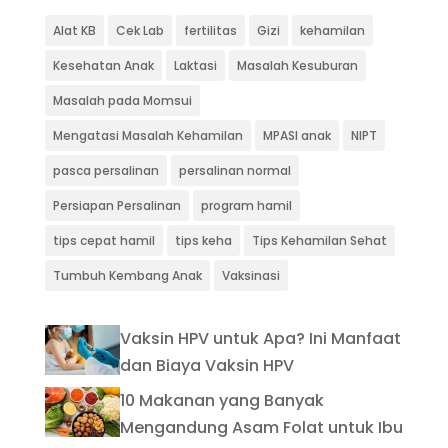
Alat KB
Cek Lab
fertilitas
Gizi
kehamilan
Kesehatan Anak
Laktasi
Masalah Kesuburan
Masalah pada Momsui
Mengatasi Masalah Kehamilan
MPASI anak
NIPT
pasca persalinan
persalinan normal
Persiapan Persalinan
program hamil
tips cepat hamil
tips keha
Tips Kehamilan Sehat
Tumbuh Kembang Anak
Vaksinasi
Vaksin HPV untuk Apa? Ini Manfaat
dan Biaya Vaksin HPV
10 Makanan yang Banyak
Mengandung Asam Folat untuk Ibu