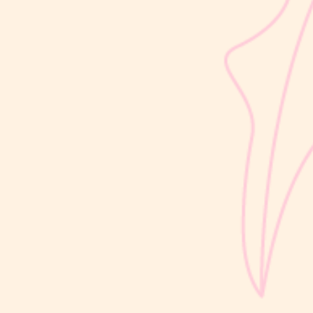
sribulogin
Selain berat badan, tinggi badan menjadi salah satu indikator
utama untuk menilai apakah tumbuh kembang si Kecil berjalan
optimal. Berbeda dengan berat badan yang bisa naik-turun dalam
waktu singkat, pertambahan tinggi badan cenderung berlangsung
bertahap dan...