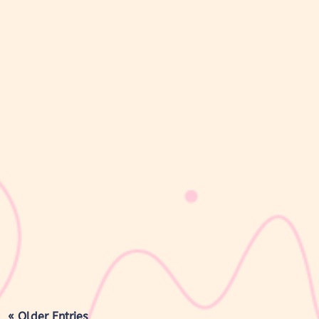
sribulogin
Lapisan berwarna putih menyerupai lemak yang menyelimuti
kulit bayi baru lahir sering kali membuat Mom & Dad khawatir.
Tidak jarang lapisan ini dianggap sebagai kotoran atau sisa cairan
persalinan yang harus segera dibersihkan, terutama jika jumlahnya
cukup...
« Older Entries