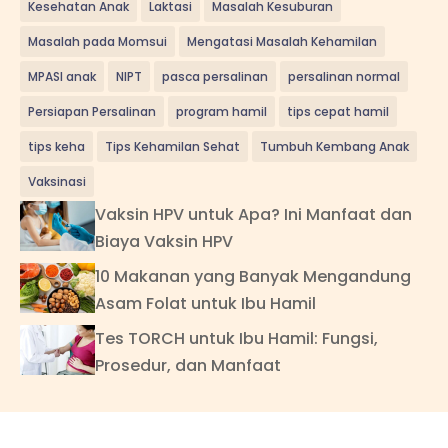
Kesehatan Anak
Laktasi
Masalah Kesuburan
Masalah pada Momsui
Mengatasi Masalah Kehamilan
MPASI anak
NIPT
pasca persalinan
persalinan normal
Persiapan Persalinan
program hamil
tips cepat hamil
tips keha
Tips Kehamilan Sehat
Tumbuh Kembang Anak
Vaksinasi
Vaksin HPV untuk Apa? Ini Manfaat dan
Biaya Vaksin HPV
10 Makanan yang Banyak Mengandung
Asam Folat untuk Ibu Hamil
Tes TORCH untuk Ibu Hamil: Fungsi,
Prosedur, dan Manfaat