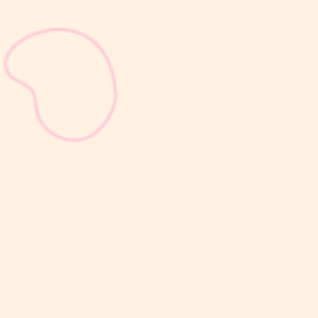
sribulogin
Masa nifas adalah periode pemulihan tubuh setelah melahirkan
yang dimulai sejak bayi lahir hingga organ reproduksi kembali
seperti sebelum hamil. Selama masa ini, tubuh Moms akan
mengalami berbagai perubahan, mulai dari rahim yang berangsur
kembali ke ukuran...