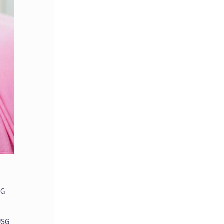
SG
USG