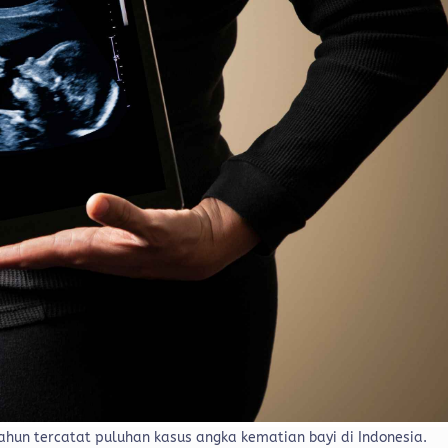
ahun tercatat puluhan kasus angka kematian bayi di Indonesia.