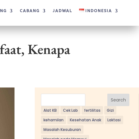
ANG
CABANG
JADWAL
INDONESIA
faat, Kenapa
Search
Alat KB
Cek Lab
fertilitas
Gizi
kehamilan
Kesehatan Anak
Laktasi
Masalah Kesuburan