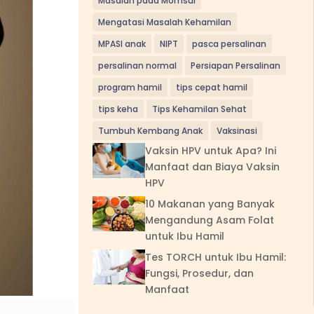
Masalah pada Momsui
Mengatasi Masalah Kehamilan
MPASI anak
NIPT
pasca persalinan
persalinan normal
Persiapan Persalinan
program hamil
tips cepat hamil
tips keha
Tips Kehamilan Sehat
Tumbuh Kembang Anak
Vaksinasi
Vaksin HPV untuk Apa? Ini
Manfaat dan Biaya Vaksin
HPV
10 Makanan yang Banyak
Mengandung Asam Folat
untuk Ibu Hamil
Tes TORCH untuk Ibu Hamil:
Fungsi, Prosedur, dan
Manfaat