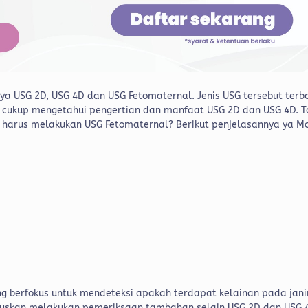
nya USG 2D, USG 4D dan USG Fetomaternal. Jenis USG tersebut terb
 cukup mengetahui pengertian dan manfaat USG 2D dan USG 4D. T
 harus melakukan USG Fetomaternal? Berikut penjelasannya ya M
 berfokus untuk mendeteksi apakah terdapat kelainan pada jani
uskan melakukan pemeriksaan tambahan selain USG 2D dan USG 