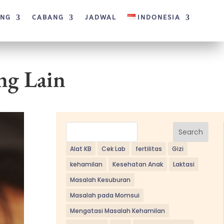
ANG
CABANG
JADWAL
INDONESIA
ng Lain
Search
Alat KB
Cek Lab
fertilitas
Gizi
kehamilan
Kesehatan Anak
Laktasi
Masalah Kesuburan
Masalah pada Momsui
Mengatasi Masalah Kehamilan