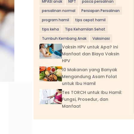
MPASI anak
NIPT
pasca persalinan
persalinan normal
Persiapan Persalinan
program hamil
tips cepat hamil
tips keha
Tips Kehamilan Sehat
Tumbuh Kembang Anak
Vaksinasi
Vaksin HPV untuk Apa? Ini
Manfaat dan Biaya Vaksin
HPV
10 Makanan yang Banyak
Mengandung Asam Folat
untuk Ibu Hamil
Tes TORCH untuk Ibu Hamil:
Fungsi, Prosedur, dan
Manfaat