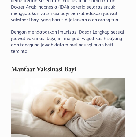
Kementerian Kesehatan Indonesia bersama Ikatan
Dokter Anak Indonesia (IDAI) bekerja selaras untuk
menggalakan vaksinasi bayi berikut edukasi jadwal
vaksinasi bayi yang harus dijalankan oleh orang tua.
Dengan mendapatkan Imunisasi Dasar Lengkap sesuai
jadwal vaksinasi bayi, ini menjadi wujud kasih sayang
dan tanggung jawab dalam melindungi buah hati
tercinta.
Manfaat Vaksinasi Bayi