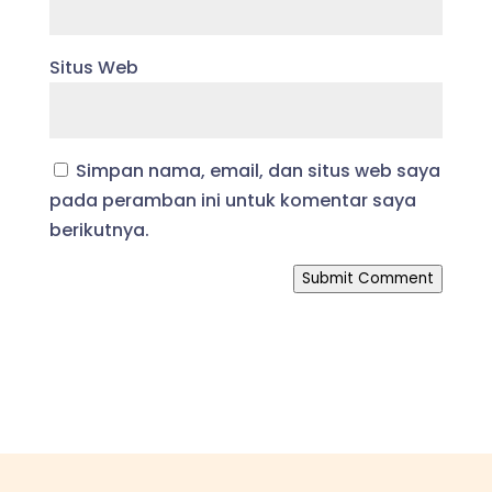
Situs Web
Simpan nama, email, dan situs web saya
pada peramban ini untuk komentar saya
berikutnya.
Submit Comment