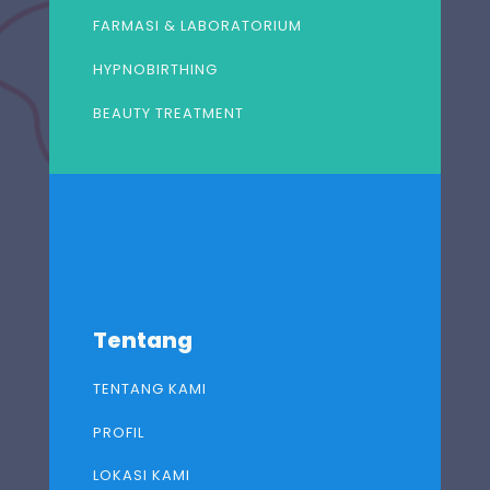
FARMASI & LABORATORIUM
HYPNOBIRTHING
BEAUTY TREATMENT
Tentang
TENTANG KAMI
PROFIL
LOKASI KAMI