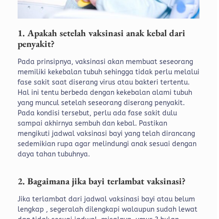
1. Apakah setelah vaksinasi anak kebal dari
penyakit?
Pada prinsipnya, vaksinasi akan membuat seseorang
memiliki kekebalan tubuh sehingga tidak perlu melalui
fase sakit saat diserang virus atau bakteri tertentu.
Hal ini tentu berbeda dengan kekebalan alami tubuh
yang muncul setelah seseorang diserang penyakit.
Pada kondisi tersebut, perlu ada fase sakit dulu
sampai akhirnya sembuh dan kebal.
Pastikan
mengikuti jadwal vaksinasi bayi yang telah dirancang
sedemikian rupa agar melindungi anak sesuai dengan
daya tahan tubuhnya.
2. Bagaimana jika bayi terlambat vaksinasi?
Jika terlambat dari jadwal vaksinasi bayi atau belum
lengkap , segeralah dilengkapi walaupun sudah lewat