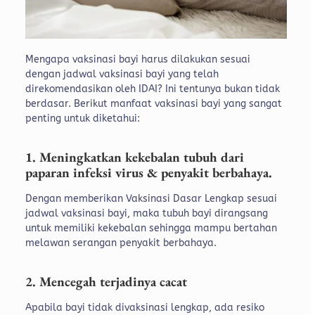
Mengapa vaksinasi bayi harus dilakukan sesuai
dengan jadwal vaksinasi bayi yang telah
direkomendasikan oleh IDAI? Ini tentunya bukan tidak
berdasar. Berikut manfaat vaksinasi bayi yang sangat
penting untuk diketahui:
1. Meningkatkan kekebalan tubuh dari
paparan infeksi virus & penyakit berbahaya.
Dengan memberikan Vaksinasi Dasar Lengkap sesuai
jadwal vaksinasi bayi, maka tubuh bayi dirangsang
untuk memiliki kekebalan sehingga mampu bertahan
melawan serangan penyakit berbahaya.
2. Mencegah terjadinya cacat
Apabila bayi tidak divaksinasi lengkap, ada resiko