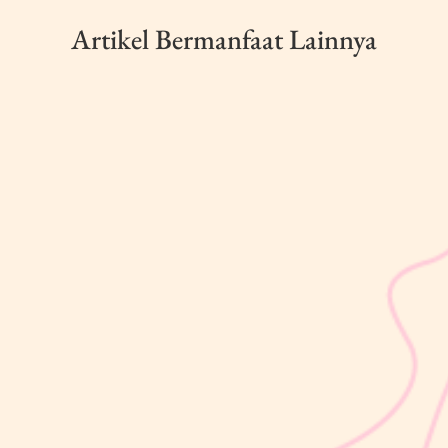
Artikel Bermanfaat Lainnya
sribulogin