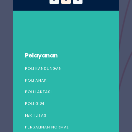
Pelayanan
POLI KANDUNGAN
POLI ANAK
POLI LAKTASI
POLI GIGI
FERTILITAS
PERSALINAN NORMAL