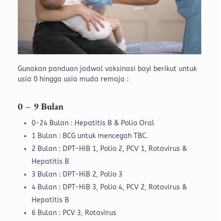
Gunakan panduan jadwal vaksinasi bayi berikut untuk
usia 0 hingga usia muda remaja :
0 – 9 Bulan
0-24 Bulan
: Hepatitis B & Polio Oral
1 Bulan
: BCG untuk mencegah TBC.
2 Bulan
: DPT-HiB 1, Polio 2, PCV 1, Rotavirus &
Hepatitis B
3 Bulan
: DPT-HiB 2, Polio 3
4 Bulan
: DPT-HiB 3, Polio 4, PCV 2, Rotavirus &
Hepatitis B
6 Bulan
: PCV 3, Rotavirus