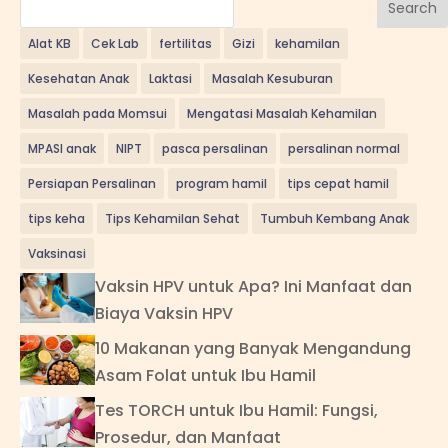
Search
Alat KB
Cek Lab
fertilitas
Gizi
kehamilan
Kesehatan Anak
Laktasi
Masalah Kesuburan
Masalah pada Momsui
Mengatasi Masalah Kehamilan
MPASI anak
NIPT
pasca persalinan
persalinan normal
Persiapan Persalinan
program hamil
tips cepat hamil
tips keha
Tips Kehamilan Sehat
Tumbuh Kembang Anak
Vaksinasi
Vaksin HPV untuk Apa? Ini Manfaat dan
Biaya Vaksin HPV
10 Makanan yang Banyak Mengandung
Asam Folat untuk Ibu Hamil
Tes TORCH untuk Ibu Hamil: Fungsi,
Prosedur, dan Manfaat