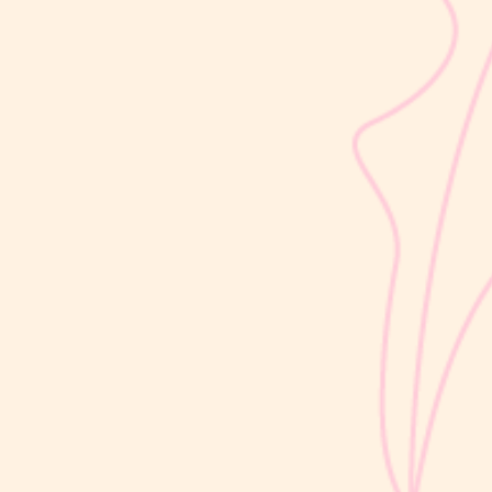
sribulogin
Lapisan berwarna putih menyerupai lemak yang menyelimuti
kulit bayi baru lahir sering kali membuat Mom & Dad khawatir.
Tidak jarang lapisan ini dianggap sebagai kotoran atau sisa cairan
persalinan yang harus segera dibersihkan, terutama jika jumlahnya
cukup...