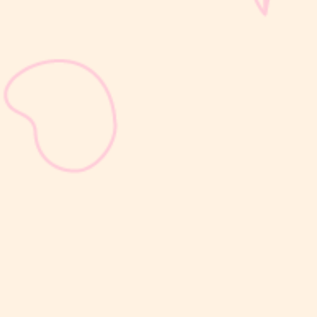
sribulogin
Setelah melahirkan, kesuburan dapat kembali dalam waktu
sekitar 2–3 minggu, bahkan sebelum Moms mengalami haid
pertama. Kondisi ini sering kali tidak disadari karena ovulasi dapat
terjadi lebih dulu, sebelum siklus menstruasi kembali. Artinya,
peluang untuk...