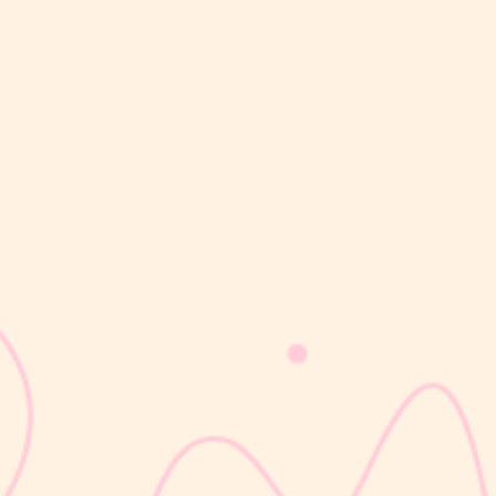
sribulogin
KB suntik 3 bulan merupakan metode kontrasepsi hormonal yang
diberikan melalui suntikan setiap 3 bulan untuk membantu
mencegah kehamilan. Jenis KB ini mengandung hormon progestin
(Medroxyprogesterone Acetate) yang bekerja dengan cara
menghambat pelepasan sel...