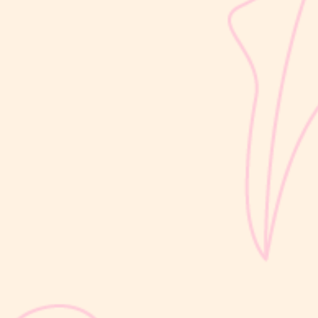
sribulogin
Usia 18 hingga 23 bulan merupakan salah satu periode penting
dalam masa 1000 Hari Pertama Kehidupan (HPK). Pada tahap ini,
perkembangan si Kecil berlangsung sangat pesat, mulai dari
kemampuan berjalan, berbicara, hingga berinteraksi dengan orang
di sekitarnya....