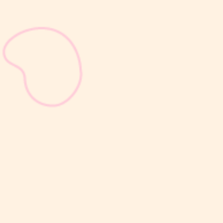
sribulogin
Selain berat badan, tinggi badan menjadi salah satu indikator
utama untuk menilai apakah tumbuh kembang si Kecil berjalan
optimal. Berbeda dengan berat badan yang bisa naik-turun dalam
waktu singkat, pertambahan tinggi badan cenderung berlangsung
bertahap dan...