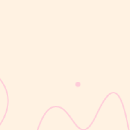
sribulogin
Masa nifas adalah periode pemulihan tubuh setelah melahirkan
yang dimulai sejak bayi lahir hingga organ reproduksi kembali
seperti sebelum hamil. Selama masa ini, tubuh Moms akan
mengalami berbagai perubahan, mulai dari rahim yang berangsur
kembali ke ukuran...