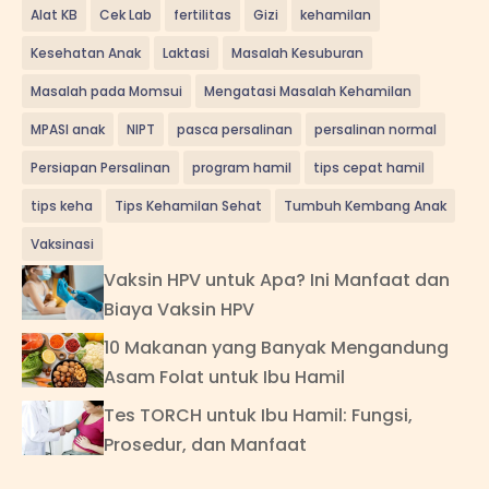
Alat KB
Cek Lab
fertilitas
Gizi
kehamilan
Kesehatan Anak
Laktasi
Masalah Kesuburan
Masalah pada Momsui
Mengatasi Masalah Kehamilan
MPASI anak
NIPT
pasca persalinan
persalinan normal
Persiapan Persalinan
program hamil
tips cepat hamil
tips keha
Tips Kehamilan Sehat
Tumbuh Kembang Anak
Vaksinasi
Vaksin HPV untuk Apa? Ini Manfaat dan
Biaya Vaksin HPV
10 Makanan yang Banyak Mengandung
Asam Folat untuk Ibu Hamil
Tes TORCH untuk Ibu Hamil: Fungsi,
Prosedur, dan Manfaat