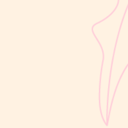
sribulogin
Usia 18 hingga 23 bulan merupakan salah satu periode penting
dalam masa 1000 Hari Pertama Kehidupan (HPK). Pada tahap ini,
perkembangan si Kecil berlangsung sangat pesat, mulai dari
kemampuan berjalan, berbicara, hingga berinteraksi dengan orang
di sekitarnya....