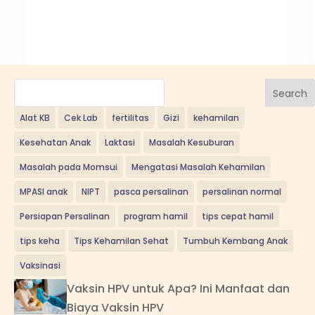
Search
Alat KB
Cek Lab
fertilitas
Gizi
kehamilan
Kesehatan Anak
Laktasi
Masalah Kesuburan
Masalah pada Momsui
Mengatasi Masalah Kehamilan
MPASI anak
NIPT
pasca persalinan
persalinan normal
Persiapan Persalinan
program hamil
tips cepat hamil
tips keha
Tips Kehamilan Sehat
Tumbuh Kembang Anak
Vaksinasi
Vaksin HPV untuk Apa? Ini Manfaat dan
Biaya Vaksin HPV