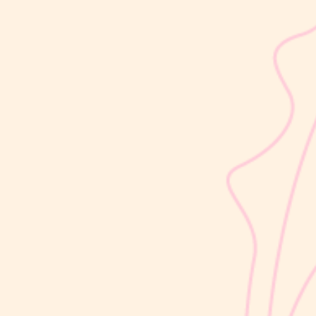
sribulogin
Usia 18 hingga 23 bulan merupakan salah satu periode penting
dalam masa 1000 Hari Pertama Kehidupan (HPK). Pada tahap ini,
perkembangan si Kecil berlangsung sangat pesat, mulai dari
kemampuan berjalan, berbicara, hingga berinteraksi dengan orang
di sekitarnya....