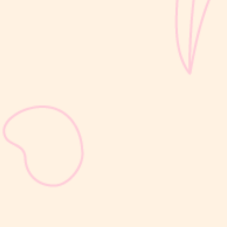
sribulogin
Selain berat badan, tinggi badan menjadi salah satu indikator
utama untuk menilai apakah tumbuh kembang si Kecil berjalan
optimal. Berbeda dengan berat badan yang bisa naik-turun dalam
waktu singkat, pertambahan tinggi badan cenderung berlangsung
bertahap dan...