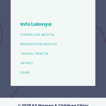
Info Lainnya
DOWNLOAD MEDITAL
REDEEM POIN MEDITAL
JADWAL PRAKTIK
ARTIKEL
KARIR
© 2025 KS Women & Children Clinic