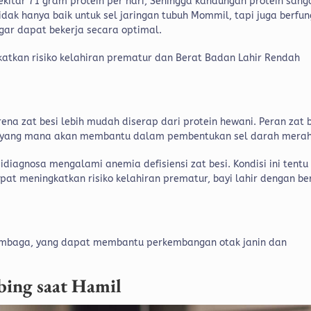
kitar 71 gram protein per hari, Sehingga kandungan protein sang
ak hanya baik untuk sel jaringan tubuh Mommil, tapi juga berfun
gar dapat bekerja secara optimal.
atkan risiko kelahiran prematur dan Berat Badan Lahir Rendah
na zat besi lebih mudah diserap dari protein hewani. Peran zat 
, yang mana akan membantu dalam pembentukan sel darah mera
diagnosa mengalami anemia defisiensi zat besi. Kondisi ini tentu
at meningkatkan risiko kelahiran prematur, bayi lahir dengan be
tembaga, yang dapat membantu perkembangan otak janin dan
ing saat Hamil