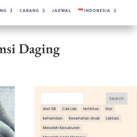
ANG
CABANG
JADWAL
INDONESIA
si Daging
Search
Alat KB
Cek Lab
fertilitas
Gizi
kehamilan
Kesehatan Anak
Laktasi
Masalah Kesuburan