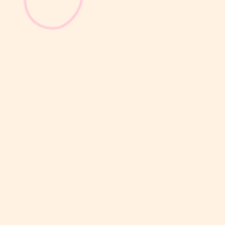
sribulogin
Masa nifas adalah periode pemulihan tubuh setelah melahirkan
yang dimulai sejak bayi lahir hingga organ reproduksi kembali
seperti sebelum hamil. Selama masa ini, tubuh Moms akan
mengalami berbagai perubahan, mulai dari rahim yang berangsur
kembali ke ukuran...