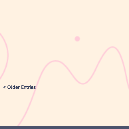
sribulogin
Lapisan berwarna putih menyerupai lemak yang menyelimuti
kulit bayi baru lahir sering kali membuat Mom & Dad khawatir.
Tidak jarang lapisan ini dianggap sebagai kotoran atau sisa cairan
persalinan yang harus segera dibersihkan, terutama jika jumlahnya
cukup...
« Older Entries