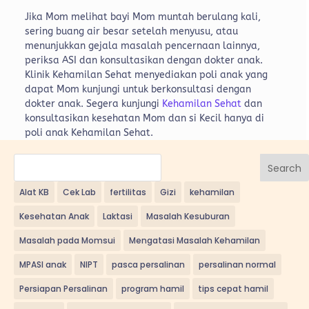
Jika Mom melihat bayi Mom muntah berulang kali,
sering buang air besar setelah menyusu, atau
menunjukkan gejala masalah pencernaan lainnya,
periksa ASI dan konsultasikan dengan dokter anak.
Klinik Kehamilan Sehat menyediakan poli anak yang
dapat Mom kunjungi untuk berkonsultasi dengan
dokter anak. Segera kunjungi
Kehamilan Sehat
dan
konsultasikan kesehatan Mom dan si Kecil hanya di
poli anak Kehamilan Sehat.
Search
Alat KB
Cek Lab
fertilitas
Gizi
kehamilan
Kesehatan Anak
Laktasi
Masalah Kesuburan
Masalah pada Momsui
Mengatasi Masalah Kehamilan
MPASI anak
NIPT
pasca persalinan
persalinan normal
Persiapan Persalinan
program hamil
tips cepat hamil