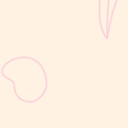
sribulogin
Selain berat badan, tinggi badan menjadi salah satu indikator
utama untuk menilai apakah tumbuh kembang si Kecil berjalan
optimal. Berbeda dengan berat badan yang bisa naik-turun dalam
waktu singkat, pertambahan tinggi badan cenderung berlangsung
bertahap dan...