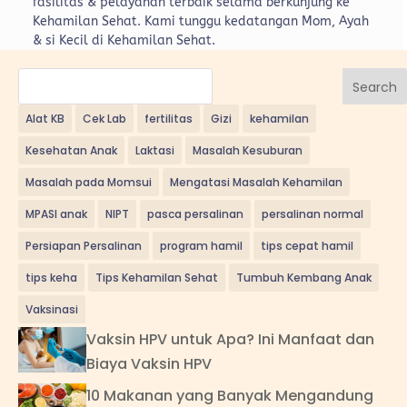
fasilitas & pelayanan terbaik selama berkunjung ke
Kehamilan Sehat. Kami tunggu kedatangan Mom, Ayah
& si Kecil di Kehamilan Sehat.
Search
Alat KB
Cek Lab
fertilitas
Gizi
kehamilan
Kesehatan Anak
Laktasi
Masalah Kesuburan
Masalah pada Momsui
Mengatasi Masalah Kehamilan
MPASI anak
NIPT
pasca persalinan
persalinan normal
Persiapan Persalinan
program hamil
tips cepat hamil
tips keha
Tips Kehamilan Sehat
Tumbuh Kembang Anak
Vaksinasi
Vaksin HPV untuk Apa? Ini Manfaat dan
Biaya Vaksin HPV
10 Makanan yang Banyak Mengandung