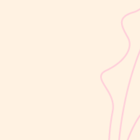
sribulogin
Usia 18 hingga 23 bulan merupakan salah satu periode penting
dalam masa 1000 Hari Pertama Kehidupan (HPK). Pada tahap ini,
perkembangan si Kecil berlangsung sangat pesat, mulai dari
kemampuan berjalan, berbicara, hingga berinteraksi dengan orang
di sekitarnya....