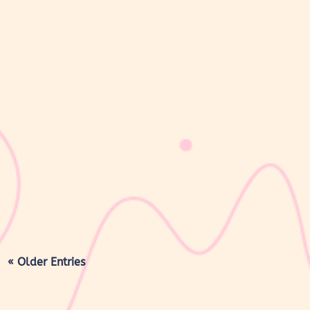
sribulogin
Masa nifas adalah periode pemulihan tubuh setelah melahirkan
yang dimulai sejak bayi lahir hingga organ reproduksi kembali
seperti sebelum hamil. Selama masa ini, tubuh Moms akan
mengalami berbagai perubahan, mulai dari rahim yang berangsur
kembali ke ukuran...
« Older Entries