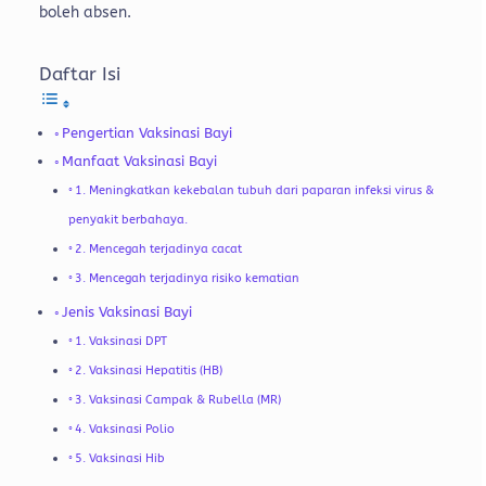
boleh absen.
Daftar Isi
Pengertian Vaksinasi Bayi
Manfaat Vaksinasi Bayi
1. Meningkatkan kekebalan tubuh dari paparan infeksi virus &
penyakit berbahaya.
2. Mencegah terjadinya cacat
3. Mencegah terjadinya risiko kematian
Jenis Vaksinasi Bayi
1. Vaksinasi DPT
2. Vaksinasi Hepatitis (HB)
3. Vaksinasi Campak & Rubella (MR)
4. Vaksinasi Polio
5. Vaksinasi Hib