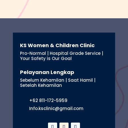
KS Women & Children Clinic
Pro-Normal | Hospital Grade Service |
Your Safety is Our Goal
Pelayanan Lengkap
Sebelum Kehamilan | Saat Hamil |
Setelah Kehamilan
+62 811-172-5959
Info.ksclinic@gmail.com