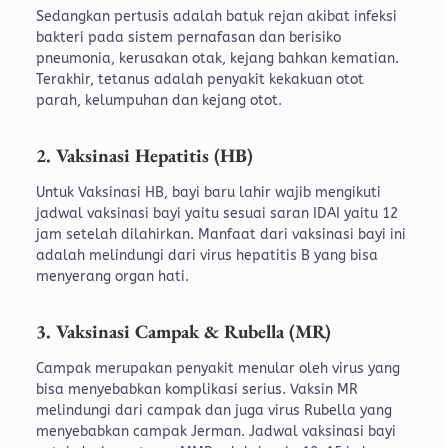
Sedangkan pertusis adalah batuk rejan akibat infeksi
bakteri pada sistem pernafasan dan berisiko
pneumonia, kerusakan otak, kejang bahkan kematian.
Terakhir, tetanus adalah penyakit kekakuan otot
parah, kelumpuhan dan kejang otot.
2. Vaksinasi Hepatitis (HB)
Untuk Vaksinasi HB, bayi baru lahir wajib mengikuti
jadwal vaksinasi bayi yaitu sesuai saran IDAI yaitu 12
jam setelah dilahirkan. Manfaat dari vaksinasi bayi ini
adalah melindungi dari virus hepatitis B yang bisa
menyerang organ hati.
3. Vaksinasi Campak & Rubella (MR)
Campak merupakan penyakit menular oleh virus yang
bisa menyebabkan komplikasi serius. Vaksin MR
melindungi dari campak dan juga virus Rubella yang
menyebabkan campak Jerman. Jadwal vaksinasi bayi