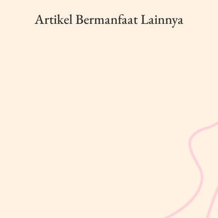
Artikel Bermanfaat Lainnya
sribulogin