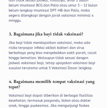
dan tidak sesuai jadwal, misalnya, umur 2 bulan
belum imunisasi BCG dan Polio atau umur 5 – 12 bulan
belum lengkap imunisasi DPT-HB dan Polio, maka
segera dilengkapi dengan jarak vaksinasi minimal 4
minggu.
3. Bagaimana jika bayi tidak vaksinasi?
Jika bayi tidak mendapatkan vaksinasi, maka ada
risiko terpapar infeksi akibat bakteri dan virus
berbahaya yang bisa menyebabkan sakit parah, cacat
hingga kematian. Walaupun tidak sesuai dengan
jadwal vaksinasi bayi, tetap upayakan vaksinasi bayi
susulan terutama untuk 5 Vaksinasi Dasar lengkap.
4. Bagaimana memilih tempat vaksinasi yang
tepat?
Vaksinasi bayi dapat diberikan di berbagai fasilitas
kesehatan, termasuk posyandu, bidan atau dokter
anak, hingga puskesmas. Jika mengunjungi faskes