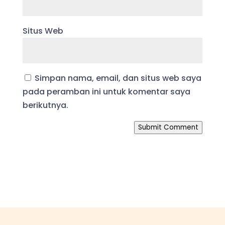
Situs Web
Simpan nama, email, dan situs web saya
pada peramban ini untuk komentar saya
berikutnya.
Submit Comment