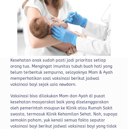
Kesehatan anak sudah pasti jadi prioritas setiap
orang tua. Mengingat imunitas tubuh buah hati yang
belum terbentuk sempurna, selayaknya Mom & Ayah
memperhatikan soal vaksinasi berikut jadwal
vaksinasi bayi sejak usia
newborn
.
Vaksinasi bisa dilakukan Mom dan Ayah di pusat
kesehatan masyarakat baik yang diselenggarakan
oleh pemerintah maupun ke Klinik atau Rumah Sakit
swasta, termasuk Klinik Kehamilan Sehat. Nah, supaya
semakin paham, yuk kenali semua fakta seputar
vaksinasi bayi berikut jadwal vaksinasi bayi yang tidak