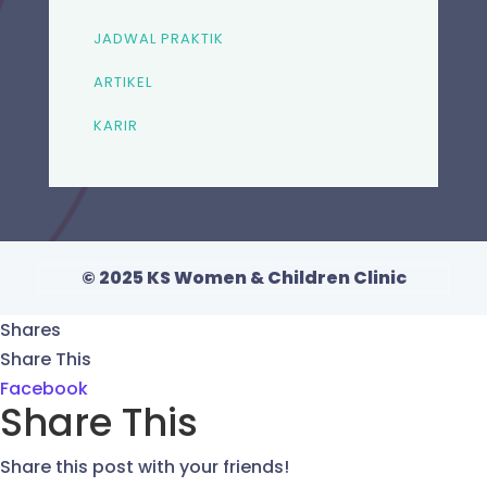
JADWAL PRAKTIK
ARTIKEL
KARIR
© 2025 KS Women & Children Clinic
Shares
Share This
Facebook
Share This
Share this post with your friends!