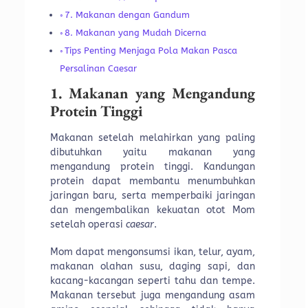
7. Makanan dengan Gandum
8. Makanan yang Mudah Dicerna
Tips Penting Menjaga Pola Makan Pasca
Persalinan Caesar
1. Makanan yang Mengandung
Protein Tinggi
Makanan setelah melahirkan yang paling
dibutuhkan yaitu makanan yang
mengandung protein tinggi. Kandungan
protein dapat membantu menumbuhkan
jaringan baru, serta memperbaiki jaringan
dan mengembalikan kekuatan otot Mom
setelah operasi
caesar
.
Mom dapat mengonsumsi ikan, telur, ayam,
makanan olahan susu, daging sapi, dan
kacang-kacangan seperti tahu dan tempe.
Makanan tersebut juga mengandung asam