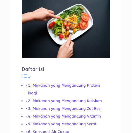
Daftar Isi
1. Makanan yang Mengandung Protein
Tinggi
2. Makanan yang Mengandung Kalsium
3. Makanan yang Mengandung Zat Besi
4. Makanan yang Mengandung Vitamin
5. Makanan yang Mengandung Serat
6. Konsumsi Air Cukup