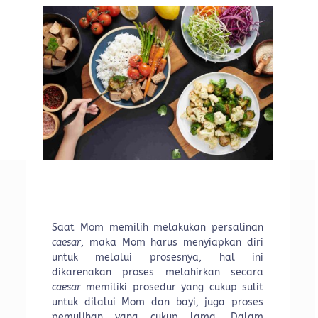
Saat Mom memilih melakukan persalinan
caesar
, maka Mom harus menyiapkan diri
untuk melalui prosesnya, hal ini
dikarenakan proses melahirkan secara
caesar
memiliki prosedur yang cukup sulit
untuk dilalui Mom dan bayi, juga proses
pemulihan yang cukup lama. Dalam