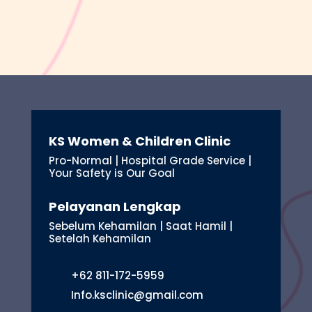
KS Women & Children Clinic
Pro-Normal | Hospital Grade Service |
Your Safety is Our Goal
Pelayanan Lengkap
Sebelum Kehamilan | Saat Hamil |
Setelah Kehamilan
+62 811-172-5959
Info.ksclinic@gmail.com