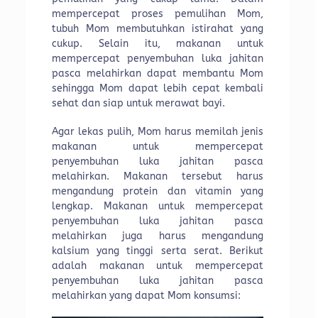
mempercepat proses pemulihan Mom,
tubuh Mom membutuhkan istirahat yang
cukup. Selain itu, makanan untuk
mempercepat penyembuhan luka jahitan
pasca melahirkan dapat membantu Mom
sehingga Mom dapat lebih cepat kembali
sehat dan siap untuk merawat bayi.
Agar lekas pulih, Mom harus memilah jenis
makanan untuk mempercepat
penyembuhan luka jahitan pasca
melahirkan. Makanan tersebut harus
mengandung protein dan vitamin yang
lengkap.
Makanan untuk mempercepat
penyembuhan luka jahitan pasca
melahirkan juga harus mengandung
kalsium yang tinggi serta serat. Berikut
adalah makanan untuk mempercepat
penyembuhan luka jahitan pasca
melahirkan yang dapat Mom konsumsi: