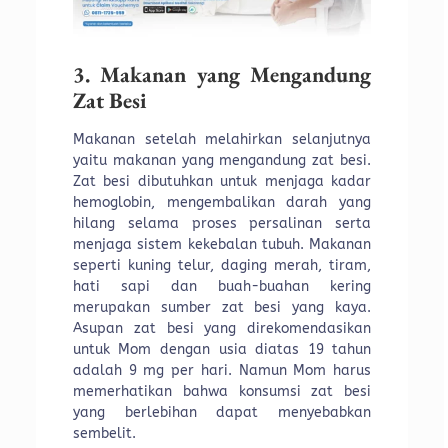
3. Makanan yang Mengandung
Zat Besi
Makanan setelah melahirkan selanjutnya
yaitu makanan yang mengandung zat besi.
Zat besi dibutuhkan untuk menjaga kadar
hemoglobin, mengembalikan darah yang
hilang selama proses persalinan serta
menjaga sistem kekebalan tubuh. Makanan
seperti kuning telur, daging merah, tiram,
hati sapi dan buah-buahan kering
merupakan sumber zat besi yang kaya.
Asupan zat besi yang direkomendasikan
untuk Mom dengan usia diatas 19 tahun
adalah 9 mg per hari. Namun Mom harus
memerhatikan bahwa konsumsi zat besi
yang berlebihan dapat menyebabkan
sembelit.