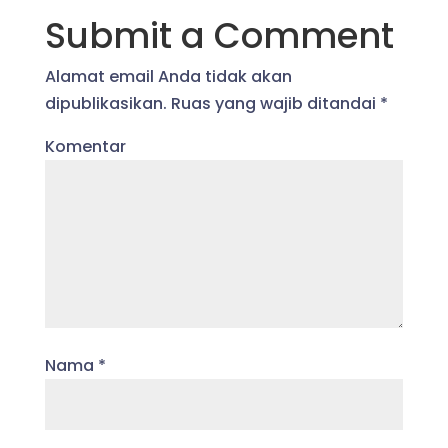
Submit a Comment
Alamat email Anda tidak akan
dipublikasikan.
Ruas yang wajib ditandai
*
Komentar
Nama
*