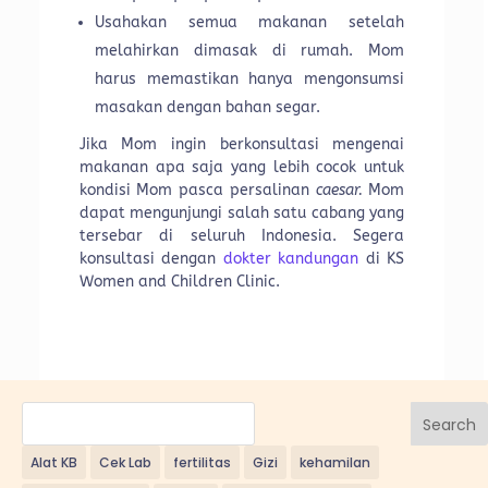
Usahakan semua makanan setelah
melahirkan dimasak di rumah. Mom
harus memastikan hanya mengonsumsi
masakan dengan bahan segar.
Jika Mom ingin berkonsultasi mengenai
makanan apa saja yang lebih cocok untuk
kondisi Mom pasca persalinan
caesar.
Mom
dapat mengunjungi salah satu cabang yang
tersebar di seluruh Indonesia. Segera
konsultasi dengan
dokter kandungan
di KS
Women and Children Clinic.
Search
Alat KB
Cek Lab
fertilitas
Gizi
kehamilan