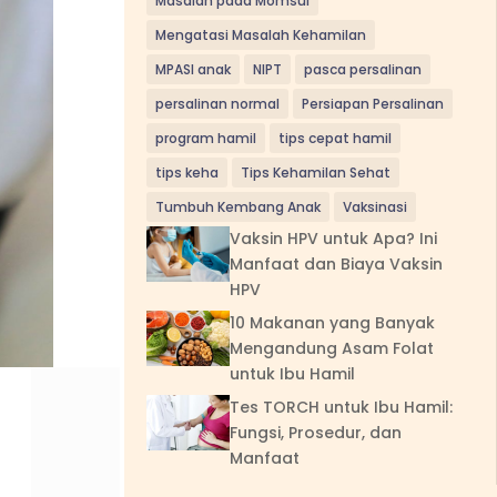
Masalah pada Momsui
Mengatasi Masalah Kehamilan
MPASI anak
NIPT
pasca persalinan
persalinan normal
Persiapan Persalinan
program hamil
tips cepat hamil
tips keha
Tips Kehamilan Sehat
Tumbuh Kembang Anak
Vaksinasi
Vaksin HPV untuk Apa? Ini
Manfaat dan Biaya Vaksin
HPV
10 Makanan yang Banyak
Mengandung Asam Folat
untuk Ibu Hamil
Tes TORCH untuk Ibu Hamil:
Fungsi, Prosedur, dan
Manfaat