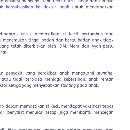
 edukasi mengenai kebutuhan nutrisi anak dan tumbuh
tuk
konsultasikan ke dokter anak
untuk mendapatkan
ipantau untuk memastikan si Kecil bertumbuh dan
ka menemukan tinggi badan dan berat badan anak tidak
ang telah diterbitkan oleh IDAI, Mom dan Ayah perlu
nak.
 dan penyakit yang berakibat anak mengalami
stunting
.
or atau tidak terbiasa menjaga kebersihan, anak rentan
aktor ketiga yang menyebabkan
stunting
pada anak.
gap dalam memastikan si Kecil mendapat vaksinasi tepat
dari penyakit menular, tetapi juga membantu mencegah