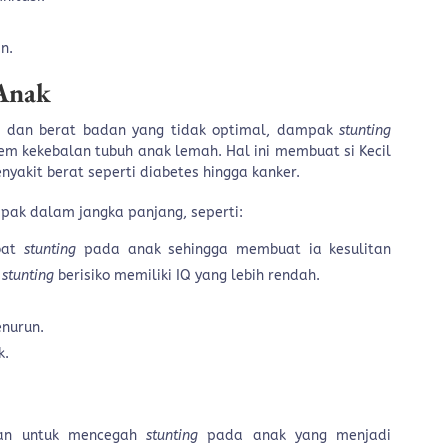
n.
Anak
i dan berat badan yang tidak optimal, dampak
stunting
m kekebalan tubuh anak lemah. Hal ini membuat si Kecil
nyakit berat seperti diabetes hingga kanker.
ak dalam jangka panjang, seperti:
ibat
stunting
pada anak sehingga membuat ia kesulitan
i
stunting
berisiko memiliki IQ yang lebih rendah.
nurun.
k.
kan untuk mencegah
stunting
pada anak yang menjadi