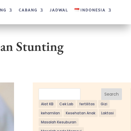
ANG
CABANG
JADWAL
INDONESIA
an Stunting
Search
Alat KB
Cek Lab
fertilitas
Gizi
kehamilan
Kesehatan Anak
Laktasi
Masalah Kesuburan