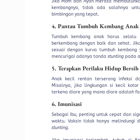
Jika Mom dan Ayah merasa membutuhkan
kembangnya, tidak ada salahnya un
bimbingan yang tepat.
4. Pantau Tumbuh Kembang Anak
Tumbuh kembang anak harus selalu d
berkembang dengan baik dan sehat. Ji
sesuai dengan kurva tumbuh kembang y
mencurigai adanya tanda
stunting
pada a
5. Terapkan Perilaku Hidup Bersih
Anak kecil rentan terserang infeksi
Misalnya, jika lingkungan si kecil kot
terkena diare yang mana diare adalah f
6. Imunisasi
Sebagai Ibu, penting untuk cepat dan si
waktu. Vaksin tidak hanya melindungi 
stunting
.