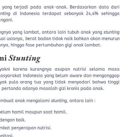
yang terjadi pada anak-anak. Berdasarkan data dari
unting
di Indonesia terdapat sebanyak 24,4% sehingga
angani.
gnya yang lambat, antara lain tubuh anak yang
stunting
uai usianya, berat badan tidak naik bahkan akan menurun
nya, hingga fase pertumbuhan gigi anak lambat.
ami
Stunting
akni karena kurangnya asupan nutrisi selama masa
asyarakat Indonesia yang belum
aware
dan menganggap
nyak pula orang tua yang tidak menyadari bahwa tinggi
 pertanda adanya masalah gizi kronis pada anak.
 membuat anak mengalami
stunting
, antara lain :
belum hamil maupun saat hamil.
 dengan baik.
bat penyerapan nutrisi.
nitasi.