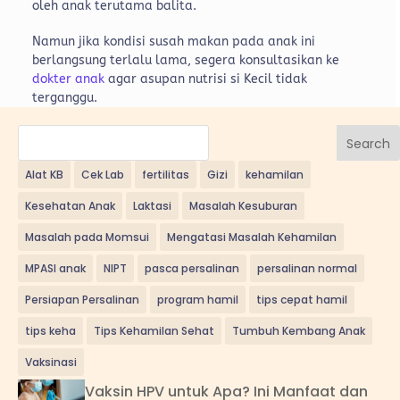
oleh anak terutama balita.
Namun jika kondisi susah makan pada anak ini
berlangsung terlalu lama, segera konsultasikan ke
dokter anak
agar asupan nutrisi si Kecil tidak
terganggu.
Search
Alat KB
Cek Lab
fertilitas
Gizi
kehamilan
Kesehatan Anak
Laktasi
Masalah Kesuburan
Masalah pada Momsui
Mengatasi Masalah Kehamilan
MPASI anak
NIPT
pasca persalinan
persalinan normal
Persiapan Persalinan
program hamil
tips cepat hamil
tips keha
Tips Kehamilan Sehat
Tumbuh Kembang Anak
Vaksinasi
Vaksin HPV untuk Apa? Ini Manfaat dan