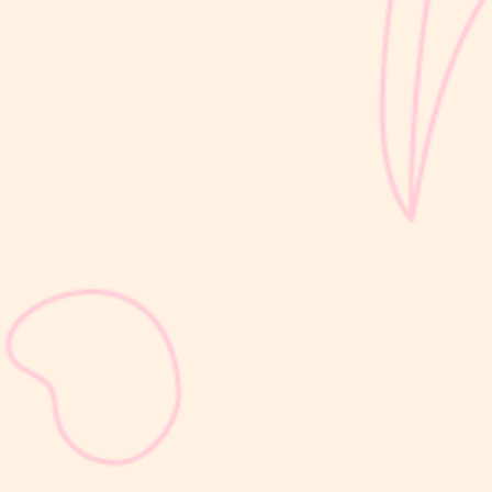
sribulogin
Masa nifas adalah periode pemulihan tubuh setelah melahirkan
yang dimulai sejak bayi lahir hingga organ reproduksi kembali
seperti sebelum hamil. Selama masa ini, tubuh Moms akan
mengalami berbagai perubahan, mulai dari rahim yang berangsur