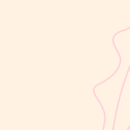
sribulogin
Selain berat badan, tinggi badan menjadi salah satu indikator
utama untuk menilai apakah tumbuh kembang si Kecil berjalan
optimal. Berbeda dengan berat badan yang bisa naik-turun dalam
waktu singkat, pertambahan tinggi badan cenderung berlangsung
bertahap dan...