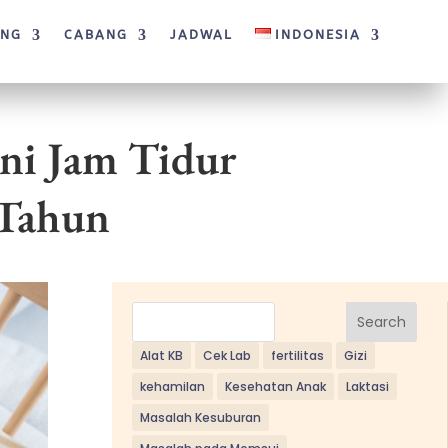
ANG
CABANG
JADWAL
INDONESIA
ni Jam Tidur
 Tahun
Search
Alat KB
Cek Lab
fertilitas
Gizi
kehamilan
Kesehatan Anak
Laktasi
Masalah Kesuburan