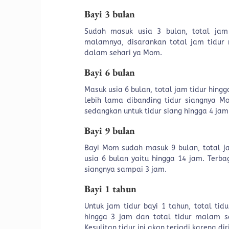
Bayi 3 bulan
Sudah masuk usia 3 bulan, total jam
malamnya, disarankan total jam tidur
dalam sehari ya Mom.
Bayi 6 bulan
Masuk usia 6 bulan, total jam tidur hin
lebih lama dibanding tidur siangnya M
sedangkan untuk tidur siang hingga 4 jam
Bayi 9 bulan
Bayi Mom sudah masuk 9 bulan, total j
usia 6 bulan yaitu hingga 14 jam. Terb
siangnya sampai 3 jam.
Bayi 1 tahun
Untuk jam tidur bayi 1 tahun, total ti
hingga 3 jam dan total tidur malam s
Kesulitan tidur ini akan terjadi karena d