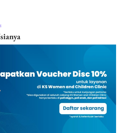
i
sianya