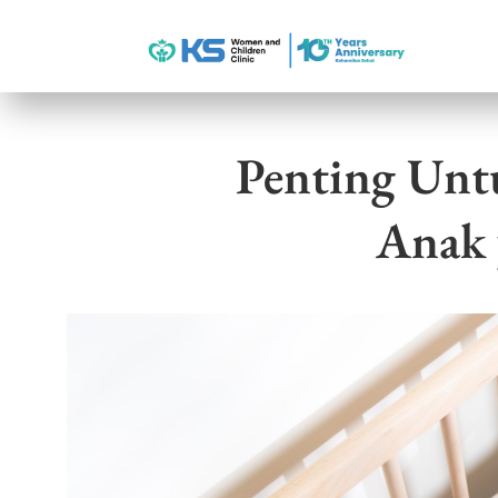
Penting Unt
Anak 