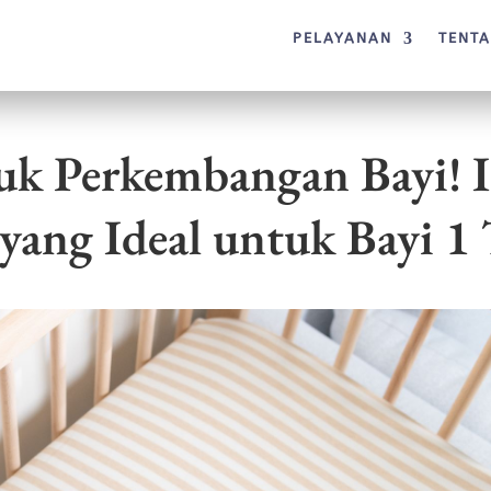
PELAYANAN
TENT
uk Perkembangan Bayi! I
yang Ideal untuk Bayi 1