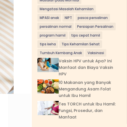
Masalah pada Momsui
Mengatasi Masalah Kehamilan
MPASI anak
NIPT
pasca persalinan
persalinan normal
Persiapan Persalinan
program hamil
tips cepat hamil
tips keha
Tips Kehamilan Sehat
Tumbuh Kembang Anak
Vaksinasi
Vaksin HPV untuk Apa? Ini
Manfaat dan Biaya Vaksin
HPV
10 Makanan yang Banyak
Mengandung Asam Folat
untuk Ibu Hamil
Tes TORCH untuk Ibu Hamil:
Fungsi, Prosedur, dan
Manfaat