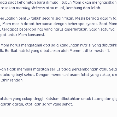
Pada saat kehamilan baru dimulai, tubuh Mom akan menghasilkan
merasakan
morning sickness
atau mual, kembung dan lelah.
rubahan bentuk tubuh secara siginifikan. Meski berada dalam fa
s
, Mom masih dapat berpuasa dengan beberapa syarat. Saat Mo
 terdapat beberapa hal yang harus diperhatikan. Salah satunya
tepat untuk Mom konsumsi.
 Mom harus mengetahui apa saja kandungan nutrisi yang dibutuh
 Berikut nutrisi yang dibutuhkan oleh Mommil di trimester 1.
rkan tidak memiliki masalah serius pada perkembangan otak. Sela
 belakang bayi sehat. Dengan memenuhi asam folat yang cukup, ak
 lahir rendah.
lsium yang cukup tinggi. Kalsium dibutuhkan untuk tulang dan gig
daran darah, otot, dan saraf yang sehat.