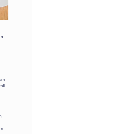
in
Mom
mil
n
om