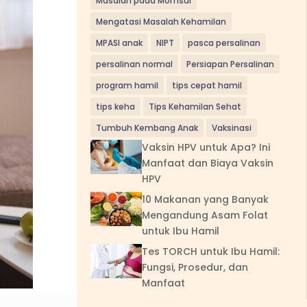
Masalah pada Momsui
Mengatasi Masalah Kehamilan
MPASI anak
NIPT
pasca persalinan
persalinan normal
Persiapan Persalinan
program hamil
tips cepat hamil
tips keha
Tips Kehamilan Sehat
Tumbuh Kembang Anak
Vaksinasi
Vaksin HPV untuk Apa? Ini
Manfaat dan Biaya Vaksin
HPV
10 Makanan yang Banyak
Mengandung Asam Folat
untuk Ibu Hamil
Tes TORCH untuk Ibu Hamil:
Fungsi, Prosedur, dan
Manfaat