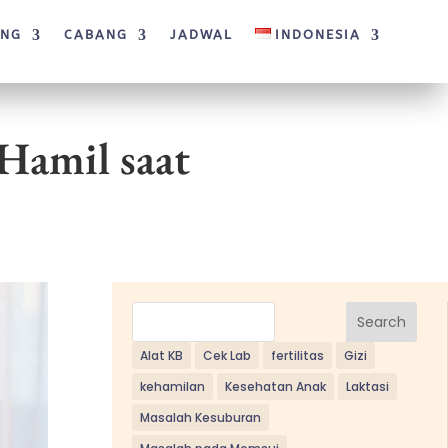
ANG
CABANG
JADWAL
INDONESIA
Hamil saat
Search
Alat KB
Cek Lab
fertilitas
Gizi
kehamilan
Kesehatan Anak
Laktasi
Masalah Kesuburan