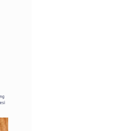
ang
esi