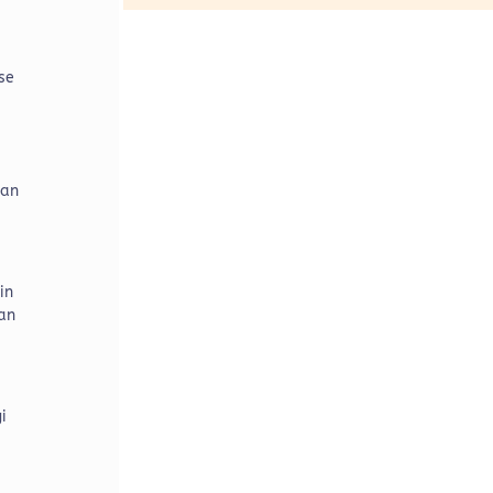
se
m
kan
in
an
i