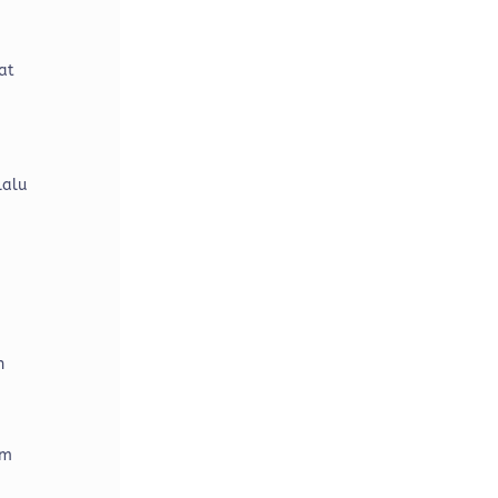
at
lalu
h
am