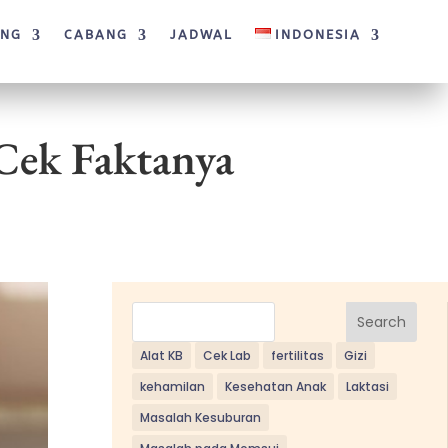
ANG
CABANG
JADWAL
INDONESIA
Cek Faktanya
Search
Alat KB
Cek Lab
fertilitas
Gizi
kehamilan
Kesehatan Anak
Laktasi
Masalah Kesuburan