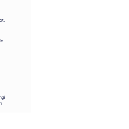
r
at.
ia
ngi
ri