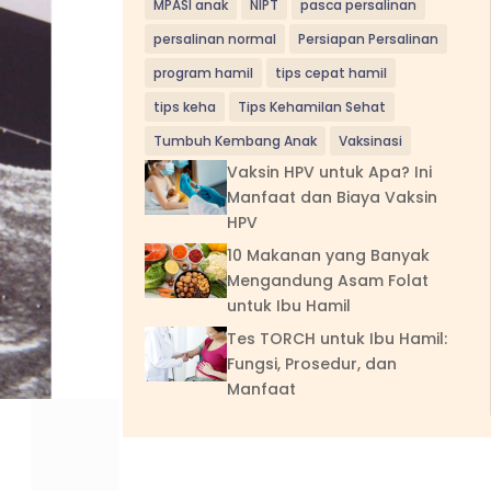
MPASI anak
NIPT
pasca persalinan
persalinan normal
Persiapan Persalinan
program hamil
tips cepat hamil
tips keha
Tips Kehamilan Sehat
Tumbuh Kembang Anak
Vaksinasi
Vaksin HPV untuk Apa? Ini
Manfaat dan Biaya Vaksin
HPV
10 Makanan yang Banyak
Mengandung Asam Folat
untuk Ibu Hamil
Tes TORCH untuk Ibu Hamil:
Fungsi, Prosedur, dan
Manfaat