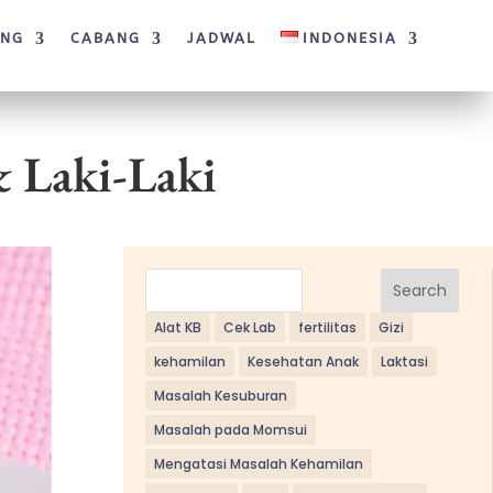
ANG
CABANG
JADWAL
INDONESIA
 Laki-Laki
Search
Alat KB
Cek Lab
fertilitas
Gizi
kehamilan
Kesehatan Anak
Laktasi
Masalah Kesuburan
Masalah pada Momsui
Mengatasi Masalah Kehamilan