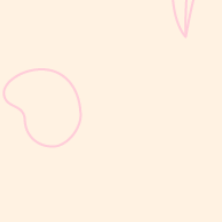
sribulogin
KB suntik 3 bulan merupakan metode kontrasepsi hormonal yang
diberikan melalui suntikan setiap 3 bulan untuk membantu
mencegah kehamilan. Jenis KB ini mengandung hormon progestin
(Medroxyprogesterone Acetate) yang bekerja dengan cara
menghambat pelepasan sel...