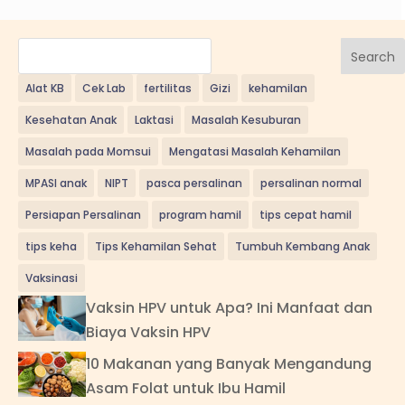
Search
Alat KB
Cek Lab
fertilitas
Gizi
kehamilan
Kesehatan Anak
Laktasi
Masalah Kesuburan
Masalah pada Momsui
Mengatasi Masalah Kehamilan
MPASI anak
NIPT
pasca persalinan
persalinan normal
Persiapan Persalinan
program hamil
tips cepat hamil
tips keha
Tips Kehamilan Sehat
Tumbuh Kembang Anak
Vaksinasi
Vaksin HPV untuk Apa? Ini Manfaat dan
Biaya Vaksin HPV
10 Makanan yang Banyak Mengandung
Asam Folat untuk Ibu Hamil