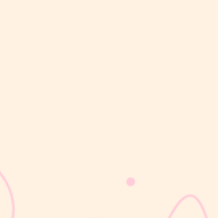
sribulogin
Cek kreatinin merupakan pemeriksaan laboratorium yang kerap
direkomendasikan dokter saat Mom & Dad melakukan medical
check-up rutin, terutama jika ada keluhan seperti mudah lelah,
bengkak di kaki, atau perubahan pola buang air kecil. Meski
terdengar...