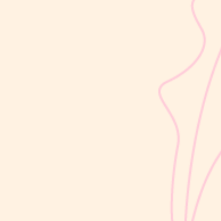
sribulogin
Setelah melahirkan, kesuburan dapat kembali dalam waktu
sekitar 2–3 minggu, bahkan sebelum Moms mengalami haid
pertama. Kondisi ini sering kali tidak disadari karena ovulasi dapat
terjadi lebih dulu, sebelum siklus menstruasi kembali. Artinya,
peluang untuk...