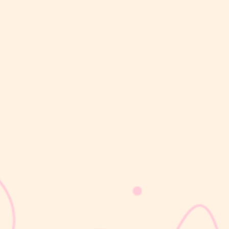
sribulogin
Lapisan berwarna putih menyerupai lemak yang menyelimuti
kulit bayi baru lahir sering kali membuat Mom & Dad khawatir.
Tidak jarang lapisan ini dianggap sebagai kotoran atau sisa cairan
persalinan yang harus segera dibersihkan, terutama jika jumlahnya
cukup...