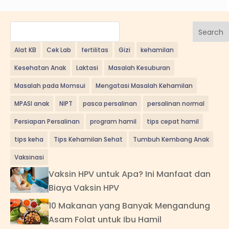
Search
Alat KB
Cek Lab
fertilitas
Gizi
kehamilan
Kesehatan Anak
Laktasi
Masalah Kesuburan
Masalah pada Momsui
Mengatasi Masalah Kehamilan
MPASI anak
NIPT
pasca persalinan
persalinan normal
Persiapan Persalinan
program hamil
tips cepat hamil
tips keha
Tips Kehamilan Sehat
Tumbuh Kembang Anak
Vaksinasi
Vaksin HPV untuk Apa? Ini Manfaat dan
Biaya Vaksin HPV
10 Makanan yang Banyak Mengandung
Asam Folat untuk Ibu Hamil