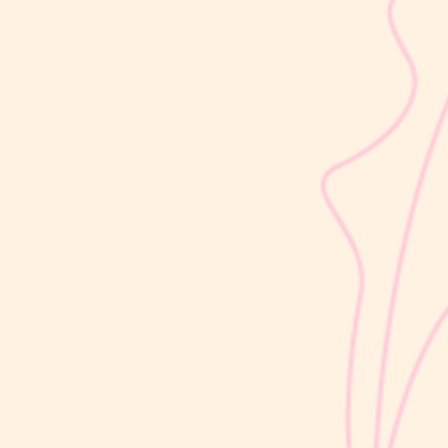
sribulogin
Selain berat badan, tinggi badan menjadi salah satu indikator
utama untuk menilai apakah tumbuh kembang si Kecil berjalan
optimal. Berbeda dengan berat badan yang bisa naik-turun dalam
waktu singkat, pertambahan tinggi badan cenderung berlangsung
bertahap dan...