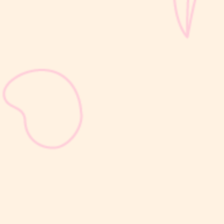
sribulogin
Masa nifas adalah periode pemulihan tubuh setelah melahirkan
yang dimulai sejak bayi lahir hingga organ reproduksi kembali
seperti sebelum hamil. Selama masa ini, tubuh Moms akan
mengalami berbagai perubahan, mulai dari rahim yang berangsur
kembali ke ukuran...