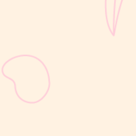
sribulogin
Selain berat badan, tinggi badan menjadi salah satu indikator
utama untuk menilai apakah tumbuh kembang si Kecil berjalan
optimal. Berbeda dengan berat badan yang bisa naik-turun dalam
waktu singkat, pertambahan tinggi badan cenderung berlangsung
bertahap dan...