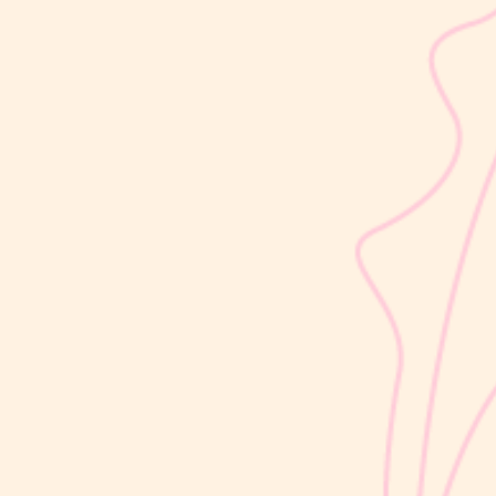
sribulogin
Usia 18 hingga 23 bulan merupakan salah satu periode penting
dalam masa 1000 Hari Pertama Kehidupan (HPK). Pada tahap ini,
perkembangan si Kecil berlangsung sangat pesat, mulai dari
kemampuan berjalan, berbicara, hingga berinteraksi dengan orang
di sekitarnya....