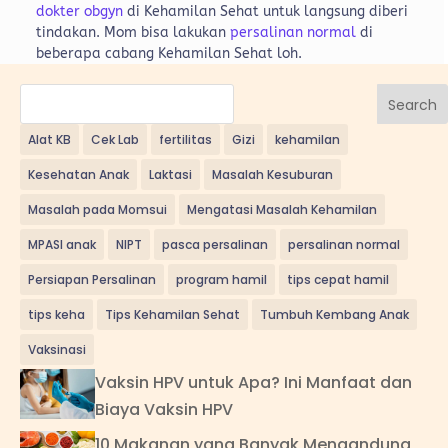
dokter obgyn
di Kehamilan Sehat untuk langsung diberi
tindakan. Mom bisa lakukan
persalinan normal
di
beberapa cabang Kehamilan Sehat loh.
Search
Alat KB
Cek Lab
fertilitas
Gizi
kehamilan
Kesehatan Anak
Laktasi
Masalah Kesuburan
Masalah pada Momsui
Mengatasi Masalah Kehamilan
MPASI anak
NIPT
pasca persalinan
persalinan normal
Persiapan Persalinan
program hamil
tips cepat hamil
tips keha
Tips Kehamilan Sehat
Tumbuh Kembang Anak
Vaksinasi
Vaksin HPV untuk Apa? Ini Manfaat dan
Biaya Vaksin HPV
10 Makanan yang Banyak Mengandung