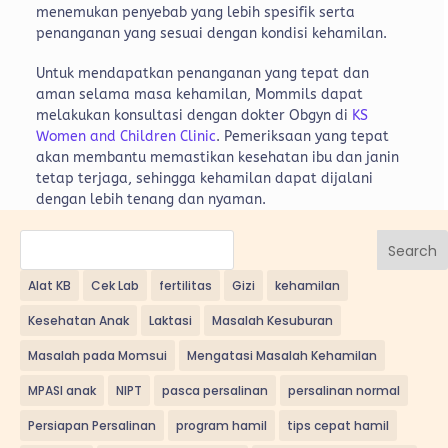
menemukan penyebab yang lebih spesifik serta
penanganan yang sesuai dengan kondisi kehamilan.
Untuk mendapatkan penanganan yang tepat dan
aman selama masa kehamilan, Mommils dapat
melakukan konsultasi dengan dokter Obgyn di
KS
Women and Children Clinic
. Pemeriksaan yang tepat
akan membantu memastikan kesehatan ibu dan janin
tetap terjaga, sehingga kehamilan dapat dijalani
dengan lebih tenang dan nyaman.
Search
Alat KB
Cek Lab
fertilitas
Gizi
kehamilan
Kesehatan Anak
Laktasi
Masalah Kesuburan
Masalah pada Momsui
Mengatasi Masalah Kehamilan
MPASI anak
NIPT
pasca persalinan
persalinan normal
Persiapan Persalinan
program hamil
tips cepat hamil