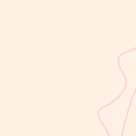
sribulogin
Usia 18 hingga 23 bulan merupakan salah satu periode penting
dalam masa 1000 Hari Pertama Kehidupan (HPK). Pada tahap ini,
perkembangan si Kecil berlangsung sangat pesat, mulai dari
kemampuan berjalan, berbicara, hingga berinteraksi dengan orang
di sekitarnya....