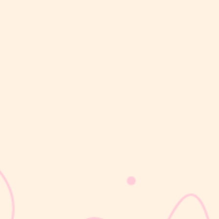
sribulogin
Masa nifas adalah periode pemulihan tubuh setelah melahirkan
yang dimulai sejak bayi lahir hingga organ reproduksi kembali
seperti sebelum hamil. Selama masa ini, tubuh Moms akan
mengalami berbagai perubahan, mulai dari rahim yang berangsur
kembali ke ukuran...