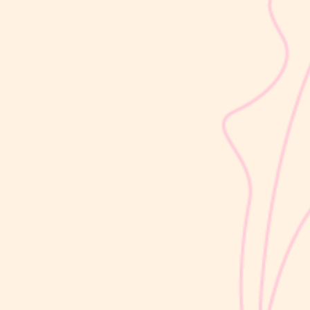
sribulogin
Usia 18 hingga 23 bulan merupakan salah satu periode penting
dalam masa 1000 Hari Pertama Kehidupan (HPK). Pada tahap ini,
perkembangan si Kecil berlangsung sangat pesat, mulai dari
kemampuan berjalan, berbicara, hingga berinteraksi dengan orang
di sekitarnya....