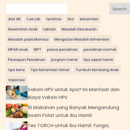
Search
Alat KB
Cek Lab
fertilitas
Gizi
kehamilan
Kesehatan Anak
Laktasi
Masalah Kesuburan
Masalah pada Momsui
Mengatasi Masalah Kehamilan
MPASI anak
NIPT
pasca persalinan
persalinan normal
Persiapan Persalinan
program hamil
tips cepat hamil
tips keha
Tips Kehamilan Sehat
Tumbuh Kembang Anak
Vaksinasi
Vaksin HPV untuk Apa? Ini Manfaat dan
Biaya Vaksin HPV
10 Makanan yang Banyak Mengandung
Asam Folat untuk Ibu Hamil
Tes TORCH untuk Ibu Hamil: Fungsi,