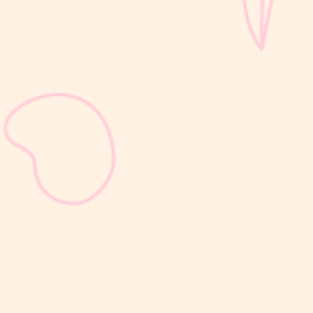
sribulogin
Selain berat badan, tinggi badan menjadi salah satu indikator
utama untuk menilai apakah tumbuh kembang si Kecil berjalan
optimal. Berbeda dengan berat badan yang bisa naik-turun dalam
waktu singkat, pertambahan tinggi badan cenderung berlangsung
bertahap dan...