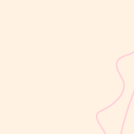
sribulogin
Usia 18 hingga 23 bulan merupakan salah satu periode penting
dalam masa 1000 Hari Pertama Kehidupan (HPK). Pada tahap ini,
perkembangan si Kecil berlangsung sangat pesat, mulai dari
kemampuan berjalan, berbicara, hingga berinteraksi dengan orang