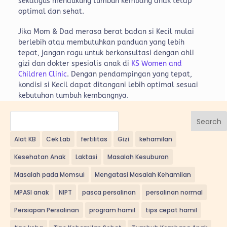
sekaligus mendukung tumbuh kembang anak tetap
optimal dan sehat.
Jika Mom & Dad merasa berat badan si Kecil mulai
berlebih atau membutuhkan panduan yang lebih
tepat, jangan ragu untuk berkonsultasi dengan ahli
gizi dan dokter spesialis anak di
KS Women and
Children Clinic
. Dengan pendampingan yang tepat,
kondisi si Kecil dapat ditangani lebih optimal sesuai
kebutuhan tumbuh kembangnya.
Search
Alat KB
Cek Lab
fertilitas
Gizi
kehamilan
Kesehatan Anak
Laktasi
Masalah Kesuburan
Masalah pada Momsui
Mengatasi Masalah Kehamilan
MPASI anak
NIPT
pasca persalinan
persalinan normal
Persiapan Persalinan
program hamil
tips cepat hamil