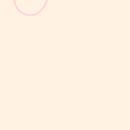
Selain berat badan, tinggi badan menjadi salah satu indikator
utama untuk menilai apakah tumbuh kembang si Kecil berjalan
optimal. Berbeda dengan berat badan yang bisa naik-turun dalam
waktu singkat, pertambahan tinggi badan cenderung berlangsung
bertahap dan...