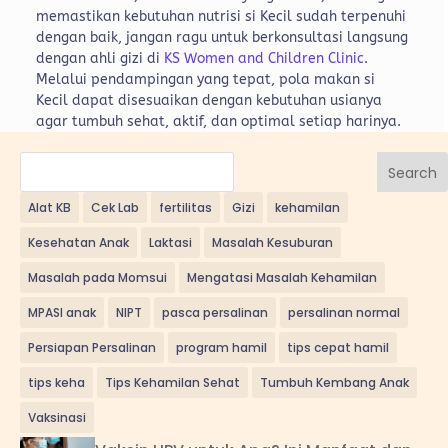
memastikan kebutuhan nutrisi si Kecil sudah terpenuhi
dengan baik, jangan ragu untuk berkonsultasi langsung
dengan ahli gizi di
KS Women and Children Clinic
.
Melalui pendampingan yang tepat, pola makan si
Kecil dapat disesuaikan dengan kebutuhan usianya
agar tumbuh sehat, aktif, dan optimal setiap harinya.
Search
Alat KB
Cek Lab
fertilitas
Gizi
kehamilan
Kesehatan Anak
Laktasi
Masalah Kesuburan
Masalah pada Momsui
Mengatasi Masalah Kehamilan
MPASI anak
NIPT
pasca persalinan
persalinan normal
Persiapan Persalinan
program hamil
tips cepat hamil
tips keha
Tips Kehamilan Sehat
Tumbuh Kembang Anak
Vaksinasi