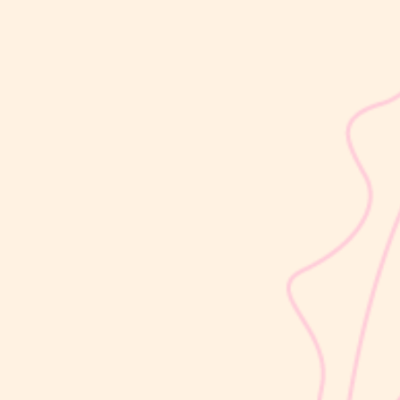
sribulogin
Usia 18 hingga 23 bulan merupakan salah satu periode penting
dalam masa 1000 Hari Pertama Kehidupan (HPK). Pada tahap ini,
perkembangan si Kecil berlangsung sangat pesat, mulai dari
kemampuan berjalan, berbicara, hingga berinteraksi dengan orang
di sekitarnya....