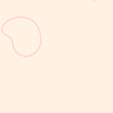
sribulogin
Selain berat badan, tinggi badan menjadi salah satu indikator
utama untuk menilai apakah tumbuh kembang si Kecil berjalan
optimal. Berbeda dengan berat badan yang bisa naik-turun dalam
waktu singkat, pertambahan tinggi badan cenderung berlangsung
bertahap dan...