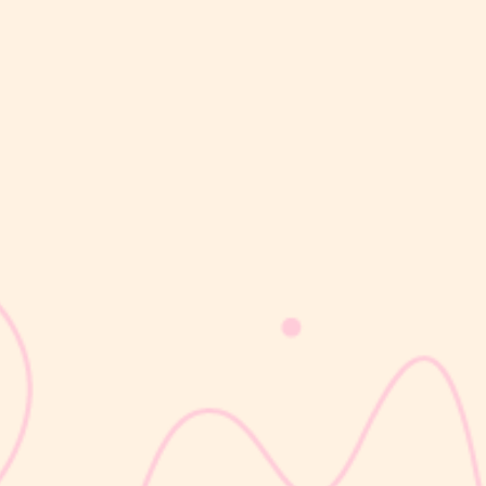
sribulogin
Masa nifas adalah periode pemulihan tubuh setelah melahirkan
yang dimulai sejak bayi lahir hingga organ reproduksi kembali
seperti sebelum hamil. Selama masa ini, tubuh Moms akan
mengalami berbagai perubahan, mulai dari rahim yang berangsur
kembali ke ukuran...