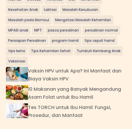
Kesehatan Anak
Laktasi
Masalah Kesuburan
Masalah pada Momsui
Mengatasi Masalah Kehamilan
MPASI anak
NIPT
pasca persalinan
persalinan normal
Persiapan Persalinan
program hamil
tips cepat hamil
tips keha
Tips Kehamilan Sehat
Tumbuh Kembang Anak
Vaksinasi
Vaksin HPV untuk Apa? Ini Manfaat dan
Biaya Vaksin HPV
10 Makanan yang Banyak Mengandung
Asam Folat untuk Ibu Hamil
Tes TORCH untuk Ibu Hamil: Fungsi,
Prosedur, dan Manfaat