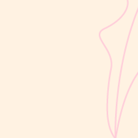
sribulogin
Usia 18 hingga 23 bulan merupakan salah satu periode penting
dalam masa 1000 Hari Pertama Kehidupan (HPK). Pada tahap ini,
perkembangan si Kecil berlangsung sangat pesat, mulai dari
kemampuan berjalan, berbicara, hingga berinteraksi dengan orang
di sekitarnya....