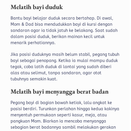
Melatih bayi duduk
Bantu bayi belajar duduk secara bertahap. Di awal,
Mom & Dad bisa mendudukkan bayi di kursi dengan
sandaran agar ia tidak jatuh ke belakang. Saat sudah
dalam posisi duduk, berikan mainan kecil untuk
menarik perhatiannya.
Jika posisi duduknya masih belum stabil, pegang tubuh
bayi sebagai penopang. Ketika ia mulai mampu duduk
tegak, coba latih duduk di lantai yang sudah diberi
alas atau selimut, tanpa sandaran, agar otot
tubuhnya semakin kuat.
Melatih bayi menyangga berat badan
Pegang bayi di bagian bawah ketiak, lalu angkat ke
posisi berdiri. Turunkan perlahan hingga kedua kakinya
menyentuh permukaan seperti kasur, meja, atau
pangkuan Mom. Biarkan ia mencoba menyangga
sebagian berat badannya sambil melakukan gerakan