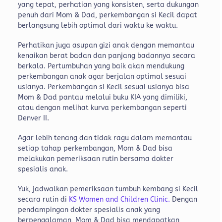
yang tepat, perhatian yang konsisten, serta dukungan
penuh dari Mom & Dad, perkembangan si Kecil dapat
berlangsung lebih optimal dari waktu ke waktu.
Perhatikan juga asupan gizi anak dengan memantau
kenaikan berat badan dan panjang badannya secara
berkala. Pertumbuhan yang baik akan mendukung
perkembangan anak agar berjalan optimal sesuai
usianya. Perkembangan si Kecil sesuai usianya bisa
Mom & Dad pantau melalui buku KIA yang dimiliki,
atau dengan melihat kurva perkembangan seperti
Denver II.
Agar lebih tenang dan tidak ragu dalam memantau
setiap tahap perkembangan, Mom & Dad bisa
melakukan pemeriksaan rutin bersama dokter
spesialis anak.
Yuk, jadwalkan pemeriksaan tumbuh kembang si Kecil
secara rutin di
KS Women and Children Clinic.
Dengan
pendampingan dokter spesialis anak yang
berpengalaman, Mom & Dad bisa mendapatkan