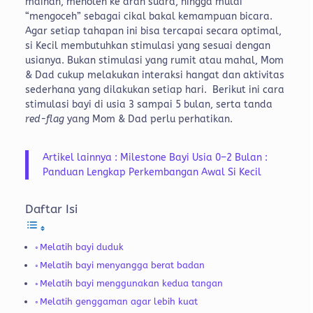
mainan, menoleh ke arah suara, hingga mulai
“mengoceh” sebagai cikal bakal kemampuan bicara.
Agar setiap tahapan ini bisa tercapai secara optimal,
si Kecil membutuhkan stimulasi yang sesuai dengan
usianya. Bukan stimulasi yang rumit atau mahal, Mom
& Dad cukup melakukan interaksi hangat dan aktivitas
sederhana yang dilakukan setiap hari.
Berikut ini cara
stimulasi bayi di usia 3 sampai 5 bulan, serta tanda
red-flag
yang Mom & Dad perlu perhatikan.
Artikel lainnya : Milestone Bayi Usia 0–2 Bulan :
Panduan Lengkap Perkembangan Awal Si Kecil
Daftar Isi
Melatih bayi duduk
Melatih bayi menyangga berat badan
Melatih bayi menggunakan kedua tangan
Melatih genggaman agar lebih kuat