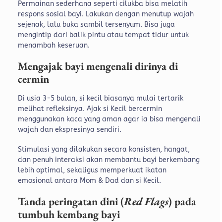
Permainan sederhana seperti cilukba bisa melatih
respons sosial bayi. Lakukan dengan menutup wajah
sejenak, lalu buka sambil tersenyum. Bisa juga
mengintip dari balik pintu atau tempat tidur untuk
menambah keseruan.
Mengajak bayi mengenali dirinya di
cermin
Di usia 3-5 bulan, si kecil biasanya mulai tertarik
melihat refleksinya. Ajak si Kecil bercermin
menggunakan kaca yang aman agar ia bisa mengenali
wajah dan ekspresinya sendiri.
Stimulasi yang dilakukan secara konsisten, hangat,
dan penuh interaksi akan membantu bayi berkembang
lebih optimal, sekaligus memperkuat ikatan
emosional antara Mom & Dad dan si Kecil.
Tanda peringatan dini (
Red Flags
) pada
tumbuh kembang bayi