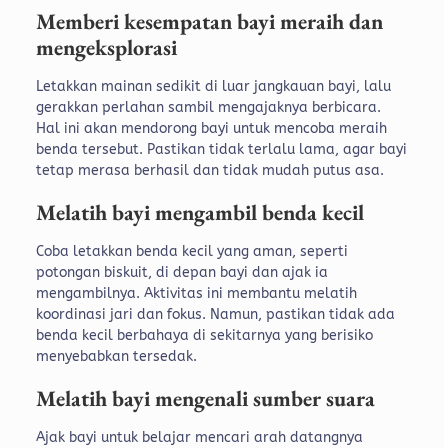
Memberi kesempatan bayi meraih dan
mengeksplorasi
Letakkan mainan sedikit di luar jangkauan bayi, lalu
gerakkan perlahan sambil mengajaknya berbicara.
Hal ini akan mendorong bayi untuk mencoba meraih
benda tersebut. Pastikan tidak terlalu lama, agar bayi
tetap merasa berhasil dan tidak mudah putus asa.
Melatih bayi mengambil benda kecil
Coba letakkan benda kecil yang aman, seperti
potongan biskuit, di depan bayi dan ajak ia
mengambilnya. Aktivitas ini membantu melatih
koordinasi jari dan fokus. Namun, pastikan tidak ada
benda kecil berbahaya di sekitarnya yang berisiko
menyebabkan tersedak.
Melatih bayi mengenali sumber suara
Ajak bayi untuk belajar mencari arah datangnya