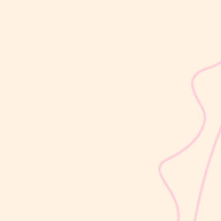
sribulogin
Usia 18 hingga 23 bulan merupakan salah satu periode penting
dalam masa 1000 Hari Pertama Kehidupan (HPK). Pada tahap ini,
perkembangan si Kecil berlangsung sangat pesat, mulai dari
kemampuan berjalan, berbicara, hingga berinteraksi dengan orang
di sekitarnya....