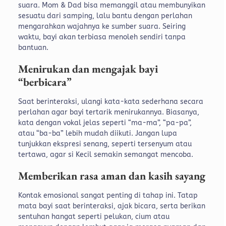
suara. Mom & Dad bisa memanggil atau membunyikan
sesuatu dari samping, lalu bantu dengan perlahan
mengarahkan wajahnya ke sumber suara. Seiring
waktu, bayi akan terbiasa menoleh sendiri tanpa
bantuan.
Menirukan dan mengajak bayi
“berbicara”
Saat berinteraksi, ulangi kata-kata sederhana secara
perlahan agar bayi tertarik menirukannya. Biasanya,
kata dengan vokal jelas seperti “ma-ma”, “pa-pa”,
atau “ba-ba” lebih mudah diikuti. Jangan lupa
tunjukkan ekspresi senang, seperti tersenyum atau
tertawa, agar si Kecil semakin semangat mencoba.
Memberikan rasa aman dan kasih sayang
Kontak emosional sangat penting di tahap ini. Tatap
mata bayi saat berinteraksi, ajak bicara, serta berikan
sentuhan hangat seperti pelukan, cium atau