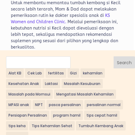
Untuk membantu memantau tumbuh kembang si Kecil
secara lebih terarah, Mom & Dad dapat melakukan
pemeriksaan rutin ke dokter spesialis anak di
KS
Women and Children Clinic.
Melalui pemeriksaan ini,
kebutuhan nutrisi si Kecil dapat dievaluasi dengan
lebih tepat, sekaligus mendapatkan rekomendasi
suplemen yang sesuai dari pilihan yang lengkap dan
berkualitas.
Search
Alat KB
Cek Lab
fertilitas
Gizi
kehamilan
Kesehatan Anak
Laktasi
Masalah Kesuburan
Masalah pada Momsui
Mengatasi Masalah Kehamilan
MPASI anak
NIPT
pasca persalinan
persalinan normal
Persiapan Persalinan
program hamil
tips cepat hamil
tips keha
Tips Kehamilan Sehat
Tumbuh Kembang Anak