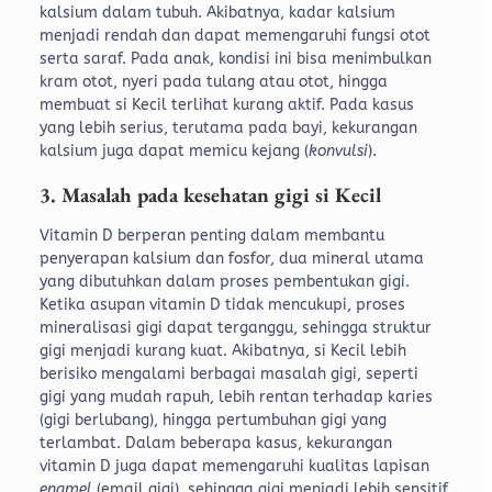
kalsium dalam tubuh. Akibatnya, kadar kalsium
menjadi rendah dan dapat memengaruhi fungsi otot
serta saraf. Pada anak, kondisi ini bisa menimbulkan
kram otot, nyeri pada tulang atau otot, hingga
membuat si Kecil terlihat kurang aktif. Pada kasus
yang lebih serius, terutama pada bayi, kekurangan
kalsium
juga dapat memicu kejang (
konvulsi
).
3. Masalah pada kesehatan gigi si Kecil
Vitamin D berperan penting dalam membantu
penyerapan kalsium dan fosfor, dua mineral utama
yang dibutuhkan dalam proses pembentukan gigi.
Ketika asupan vitamin D tidak mencukupi, proses
mineralisasi gigi dapat terganggu, sehingga struktur
gigi menjadi kurang kuat.
Akibatnya, si Kecil lebih
berisiko mengalami berbagai masalah gigi, seperti
gigi yang mudah rapuh, lebih rentan terhadap karies
(gigi berlubang), hingga pertumbuhan gigi yang
terlambat. Dalam beberapa kasus, kekurangan
vitamin D juga dapat memengaruhi kualitas lapisan
enamel
(email gigi), sehingga gigi menjadi lebih sensitif