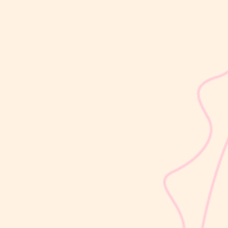
sribulogin
Usia 18 hingga 23 bulan merupakan salah satu periode penting
dalam masa 1000 Hari Pertama Kehidupan (HPK). Pada tahap ini,
perkembangan si Kecil berlangsung sangat pesat, mulai dari
kemampuan berjalan, berbicara, hingga berinteraksi dengan orang
di sekitarnya....