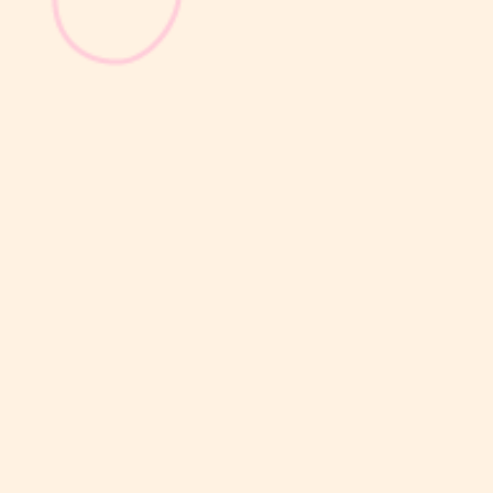
sribulogin
Selain berat badan, tinggi badan menjadi salah satu indikator
utama untuk menilai apakah tumbuh kembang si Kecil berjalan
optimal. Berbeda dengan berat badan yang bisa naik-turun dalam
waktu singkat, pertambahan tinggi badan cenderung berlangsung
bertahap dan...