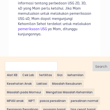
informasi tentang perbedaan USG 2D, 3D,
4D yang Mom perlu ketahui. Jika Mom
memutuskan untuk melakukan pemeriksaan
USG 4D, Mom dapat mengunjungi
Kehamilan Sehat terdekat untuk melakukan
pemeriksaan USG
ya Mom, ditunggu
kunjungannya.
Search
Alat KB
Cek Lab
fertilitas
Gizi
kehamilan
Kesehatan Anak
Laktasi
Masalah Kesuburan
Masalah pada Momsui
Mengatasi Masalah Kehamilan
MPASI anak
NIPT
pasca persalinan
persalinan normal
Persiapan Persalinan
program hamil
tips cepat hamil