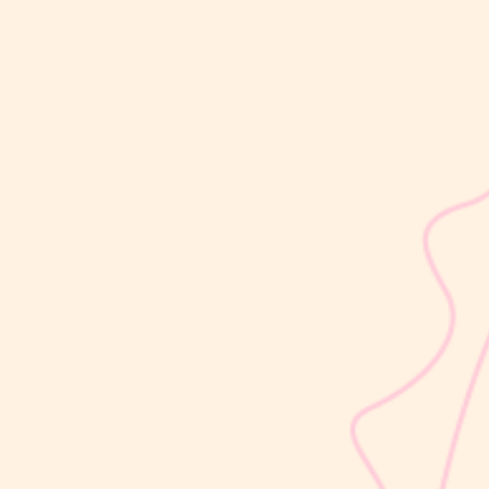
sribulogin
Usia 18 hingga 23 bulan merupakan salah satu periode penting
dalam masa 1000 Hari Pertama Kehidupan (HPK). Pada tahap ini,
perkembangan si Kecil berlangsung sangat pesat, mulai dari