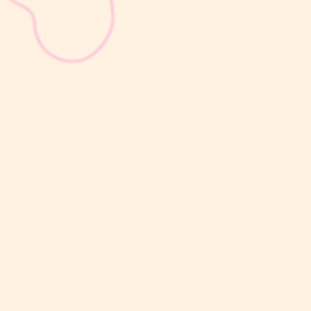
sribulogin
Selain berat badan, tinggi badan menjadi salah satu indikator
utama untuk menilai apakah tumbuh kembang si Kecil berjalan
optimal. Berbeda dengan berat badan yang bisa naik-turun dalam
waktu singkat, pertambahan tinggi badan cenderung berlangsung
bertahap dan...