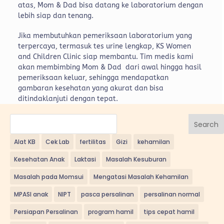
atas, Mom & Dad bisa datang ke laboratorium dengan
lebih siap dan tenang.
Jika membutuhkan pemeriksaan laboratorium yang
terpercaya, termasuk tes urine lengkap, KS Women
and Children Clinic siap membantu. Tim medis kami
akan membimbing Mom & Dad dari awal hingga hasil
pemeriksaan keluar, sehingga mendapatkan
gambaran kesehatan yang akurat dan bisa
ditindaklanjuti dengan tepat.
Search
Alat KB
Cek Lab
fertilitas
Gizi
kehamilan
Kesehatan Anak
Laktasi
Masalah Kesuburan
Masalah pada Momsui
Mengatasi Masalah Kehamilan
MPASI anak
NIPT
pasca persalinan
persalinan normal
Persiapan Persalinan
program hamil
tips cepat hamil