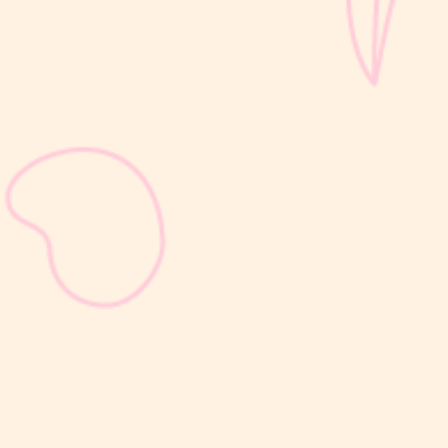
sribulogin
Selain berat badan, tinggi badan menjadi salah satu indikator
utama untuk menilai apakah tumbuh kembang si Kecil berjalan
optimal. Berbeda dengan berat badan yang bisa naik-turun dalam
waktu singkat, pertambahan tinggi badan cenderung berlangsung
bertahap dan...