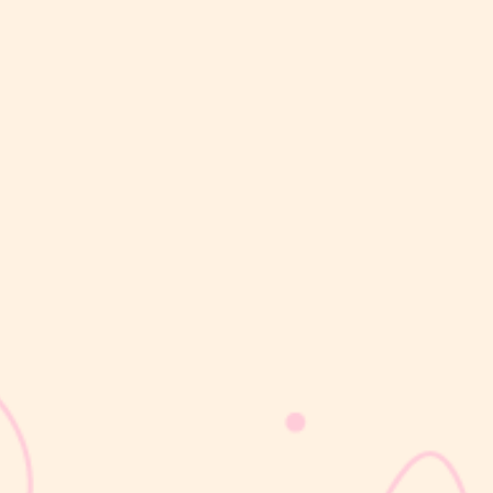
sribulogin
Masa nifas adalah periode pemulihan tubuh setelah melahirkan
yang dimulai sejak bayi lahir hingga organ reproduksi kembali
seperti sebelum hamil. Selama masa ini, tubuh Moms akan
mengalami berbagai perubahan, mulai dari rahim yang berangsur
kembali ke ukuran...