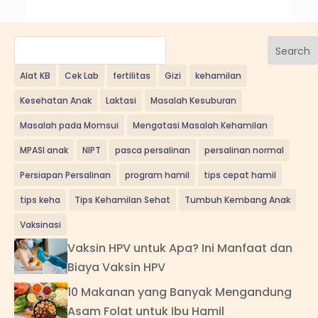
Search
Alat KB
Cek Lab
fertilitas
Gizi
kehamilan
Kesehatan Anak
Laktasi
Masalah Kesuburan
Masalah pada Momsui
Mengatasi Masalah Kehamilan
MPASI anak
NIPT
pasca persalinan
persalinan normal
Persiapan Persalinan
program hamil
tips cepat hamil
tips keha
Tips Kehamilan Sehat
Tumbuh Kembang Anak
Vaksinasi
Vaksin HPV untuk Apa? Ini Manfaat dan
Biaya Vaksin HPV
10 Makanan yang Banyak Mengandung
Asam Folat untuk Ibu Hamil