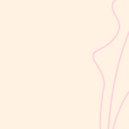
sribulogin
Usia 18 hingga 23 bulan merupakan salah satu periode penting
dalam masa 1000 Hari Pertama Kehidupan (HPK). Pada tahap ini,
perkembangan si Kecil berlangsung sangat pesat, mulai dari
kemampuan berjalan, berbicara, hingga berinteraksi dengan orang
di sekitarnya....