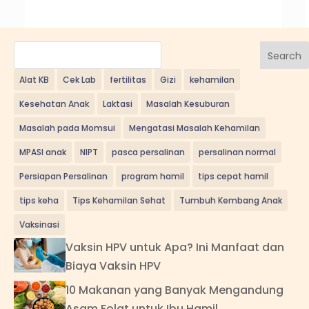
Search
Alat KB
Cek Lab
fertilitas
Gizi
kehamilan
Kesehatan Anak
Laktasi
Masalah Kesuburan
Masalah pada Momsui
Mengatasi Masalah Kehamilan
MPASI anak
NIPT
pasca persalinan
persalinan normal
Persiapan Persalinan
program hamil
tips cepat hamil
tips keha
Tips Kehamilan Sehat
Tumbuh Kembang Anak
Vaksinasi
Vaksin HPV untuk Apa? Ini Manfaat dan
Biaya Vaksin HPV
10 Makanan yang Banyak Mengandung
Asam Folat untuk Ibu Hamil