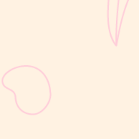
sribulogin
Selain berat badan, tinggi badan menjadi salah satu indikator
utama untuk menilai apakah tumbuh kembang si Kecil berjalan
optimal. Berbeda dengan berat badan yang bisa naik-turun dalam
waktu singkat, pertambahan tinggi badan cenderung berlangsung
bertahap dan...