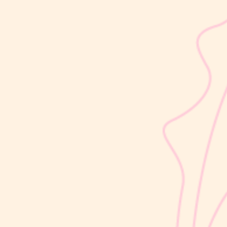
sribulogin
Usia 18 hingga 23 bulan merupakan salah satu periode penting
dalam masa 1000 Hari Pertama Kehidupan (HPK). Pada tahap ini,
perkembangan si Kecil berlangsung sangat pesat, mulai dari
kemampuan berjalan, berbicara, hingga berinteraksi dengan orang
di sekitarnya....