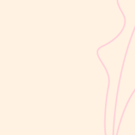
sribulogin
Usia 18 hingga 23 bulan merupakan salah satu periode penting
dalam masa 1000 Hari Pertama Kehidupan (HPK). Pada tahap ini,
perkembangan si Kecil berlangsung sangat pesat, mulai dari
kemampuan berjalan, berbicara, hingga berinteraksi dengan orang
di sekitarnya....