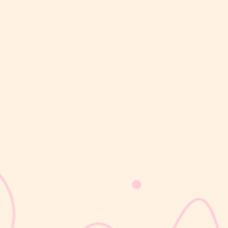
sribulogin
Masa nifas adalah periode pemulihan tubuh setelah melahirkan
yang dimulai sejak bayi lahir hingga organ reproduksi kembali
seperti sebelum hamil. Selama masa ini, tubuh Moms akan
mengalami berbagai perubahan, mulai dari rahim yang berangsur
kembali ke ukuran...