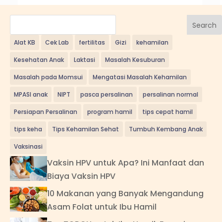
Search
Alat KB
Cek Lab
fertilitas
Gizi
kehamilan
Kesehatan Anak
Laktasi
Masalah Kesuburan
Masalah pada Momsui
Mengatasi Masalah Kehamilan
MPASI anak
NIPT
pasca persalinan
persalinan normal
Persiapan Persalinan
program hamil
tips cepat hamil
tips keha
Tips Kehamilan Sehat
Tumbuh Kembang Anak
Vaksinasi
Vaksin HPV untuk Apa? Ini Manfaat dan
Biaya Vaksin HPV
10 Makanan yang Banyak Mengandung
Asam Folat untuk Ibu Hamil