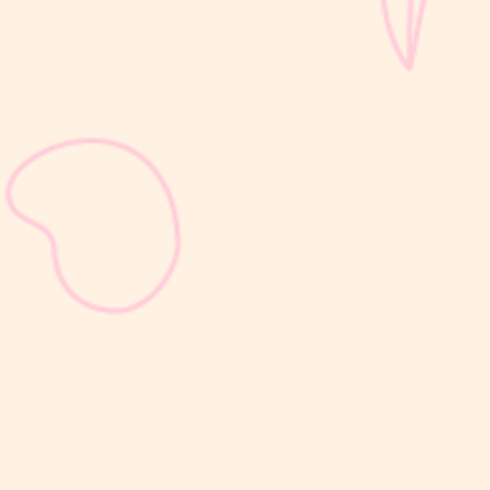
sribulogin
Selain berat badan, tinggi badan menjadi salah satu indikator
utama untuk menilai apakah tumbuh kembang si Kecil berjalan
optimal. Berbeda dengan berat badan yang bisa naik-turun dalam
waktu singkat, pertambahan tinggi badan cenderung berlangsung
bertahap dan...