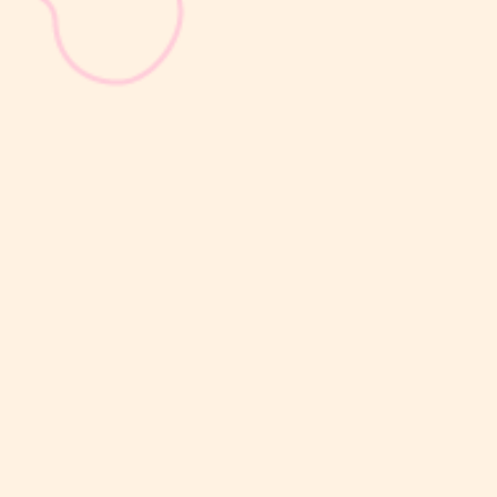
sribulogin
Selain berat badan, tinggi badan menjadi salah satu indikator
utama untuk menilai apakah tumbuh kembang si Kecil berjalan
optimal. Berbeda dengan berat badan yang bisa naik-turun dalam
waktu singkat, pertambahan tinggi badan cenderung berlangsung
bertahap dan...