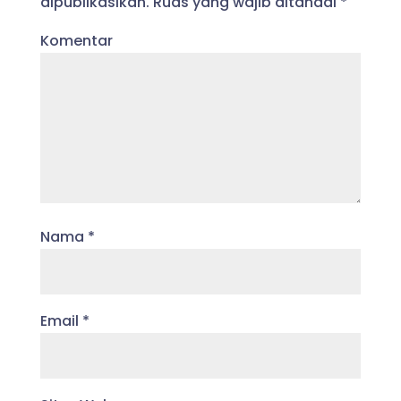
dipublikasikan.
Ruas yang wajib ditandai
*
Komentar
Nama
*
Email
*